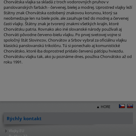
Chorvátska vlajka sa skladá z troch vodorovných pruhov v
panslovanských farbách - červenej, bielej a modrej. Uprostred vlajky leží
štátny znak Chorvátska ozdobený znakovou korunou, ktorý sa
neobmedzuje len na biele pole, ale zasahuje tiež do modrej a červenej
časti vlajky. Štátny znak je tvorený znakmi všetkých krajín, ktoré
Chorvátsku patria. Rovnako ako iné slovanské národy používali aj
Chorváti pôvodne červeno-bielu vlajku. Po prvej svetovej vojne si
spoločný štát Slovincov, Chorvátov a Srbov vybral za oficiálnu vlajku
klasickú panslovanskú trikolóru. Tú si ponechalo aj komunistické
Chorvátsko, ktoré iba doprostred pridalo červenú päťcípu hviezdu.
Chorvátsku vlajku tak, ako ju poznáme dnes, používa Chorvátsko až od
roku 1991.
▲ HORE
Rýchly kontakt
Vlajky.EU