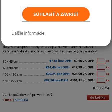
SÚHLASIŤ A ZAVRIEŤ
Kategórie:
Európa
,
Krajiny EÚ
,
Krajiny NATO
Ďalšie informácie
Tri vodorovné pruhy v panslovanských farbách a štátny znak tvoria
vlajku Chorvátska. V tejto podobe ju republika používa od roku 1991. U
nás ju ponúkame z kvalitnej vlajkoviny Easyflag, vyrobenej z
polyesteru. Spôsob uchytenia vlajky: na žrď - tunel, na stožiar -
karabína. Vybrať si môžete z niekoľkých rozmerových variantov:
€7,85 bez DPH
€9,66 vr. DPH
ks
30
×
45 cm
€14,46 bez DPH
€17,79 vr. DPH
ks
60
×
90 cm
€20,24 bez DPH
€24,90 vr. DPH
ks
100
×
150 cm
€82,20 bez DPH
€101,11 vr. DPH
ks
150
×
225 cm
(DPH 23%)
Zvoľte požadované prevedenie:
do košíka
Tunel
Karabína