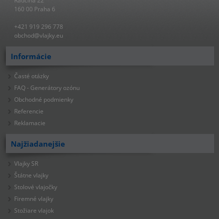
Radčina 22
160 00 Praha 6
+421 919 296 778
obchod@vlajky.eu
Informácie
Časté otázky
FAQ - Generátory ozónu
Obchodné podmienky
Referencie
Reklamacie
Najžiadanejšie
Vlajky SR
Štátne vlajky
Stolové vlajočky
Firemné vlajky
Stožiare vlajok