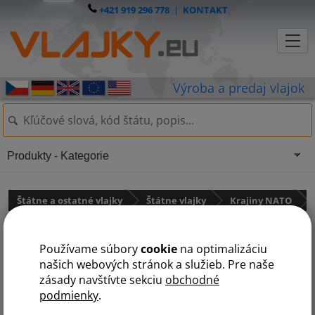
+421 919 296 778
|
KONTAKT
Produkty - Kategorie
Štátne a ostatné vlajky
Štátne vlajky
Krajiny NATO
Chorvátsko
Používame súbory
cookie
na optimalizáciu
našich webových stránok a služieb. Pre naše
zásady navštívte sekciu
obchodné
podmienky
.