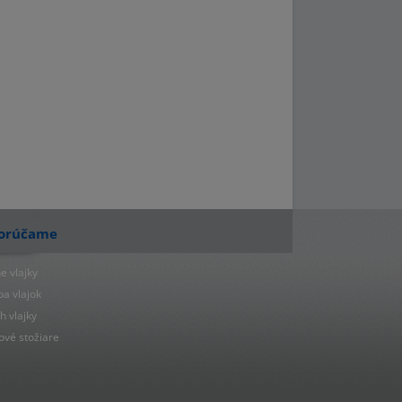
orúčame
e vlajky
ba vlajok
h vlajky
ové stožiare