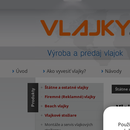
Úvod
Ako vyvesiť vlajky?
Návody
Štátne a ostatné vlajky
Štátne 
Firemné (Reklamné) vlajky
Vla
Beach vlajky
Vlajkové stožiare
Použ
Montáže a servis vlajkových