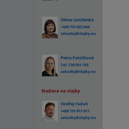
Olena Iurchenko
+420 731 822 844
zakazky@vlajky.eu
Petra Patočková
Tel: 720 551 155
zakazky@vlajky.eu
Stožiare na vlajky
Ondřej Feduň
+420 731 811 811
zakazky@vlajky.eu