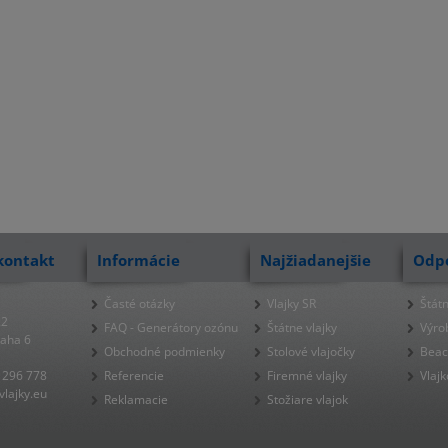
kontakt
Informácie
Najžiadanejšie
Odp
Časté otázky
Vlajky SR
Štátn
22
FAQ - Generátory ozónu
Štátne vlajky
Výro
raha 6
Obchodné podmienky
Stolové vlajočky
Beac
 296 778
Referencie
Firemné vlajky
Vlajk
lajky.eu
Reklamacie
Stožiare vlajok