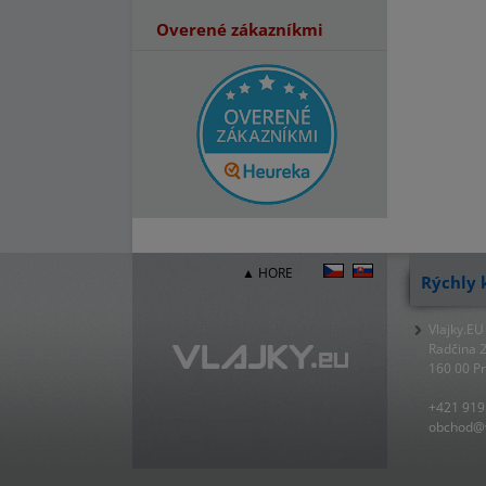
Overené zákazníkmi
▲ HORE
Rýchly 
Vlajky.EU
Radčina 
160 00 P
+421 919
obchod@v