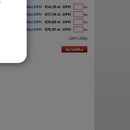
.
€11,54 bez DPH
€14,19 vr. DPH
ks
€14,42 bez DPH
€17,74 vr. DPH
ks
€20,19 bez DPH
€24,83 vr. DPH
ks
€57,70 bez DPH
€70,97 vr. DPH
ks
(DPH 23%)
do košíka