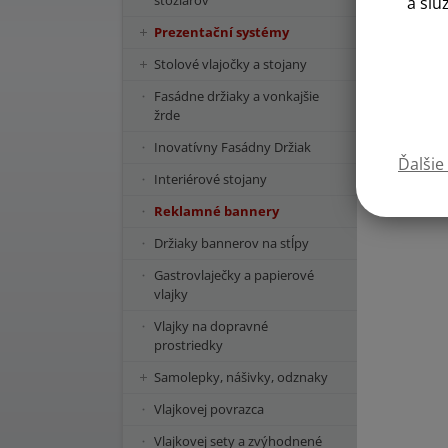
stožiarov
a slu
Prezentační systémy
Stolové vlajočky a stojany
Fasádne držiaky a vonkajšie
žrde
Inovatívny Fasádny Držiak
Ďalšie
Interiérové stojany
Reklamné bannery
Držiaky bannerov na stĺpy
Gastrovlaječky a papierové
vlajky
Vlajky na dopravné
prostriedky
Samolepky, nášivky, odznaky
Vlajkovej povrazca
Vlajkovej sety a zvýhodnené