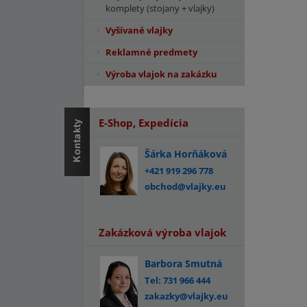
komplety (stojany + vlajky)
Vyšívané vlajky
Reklamné predmety
Výroba vlajok na zakázku
E-Shop, Expedícia
Šárka Horňáková
+421 919 296 778
obchod@vlajky.eu
Zakázková výroba vlajok
Barbora Smutná
Tel: 731 966 444
zakazky@vlajky.eu