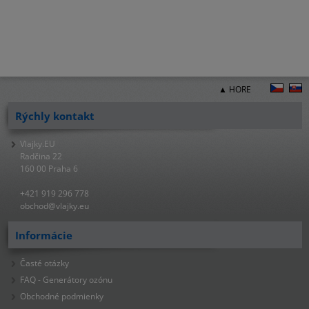
▲ HORE
Rýchly kontakt
Vlajky.EU
Radčina 22
160 00 Praha 6
+421 919 296 778
obchod@vlajky.eu
Informácie
Časté otázky
FAQ - Generátory ozónu
Obchodné podmienky