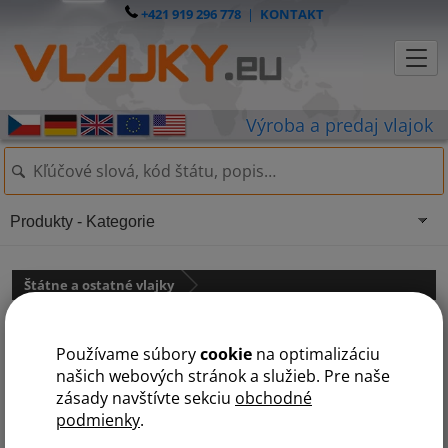
+421 919 296 778
|
KONTAKT
Produkty - Kategorie
Štátne a ostatné vlajky
Čierna vlajka
Používame súbory
cookie
na optimalizáciu
našich webových stránok a služieb. Pre naše
zásady navštívte sekciu
obchodné
podmienky
.