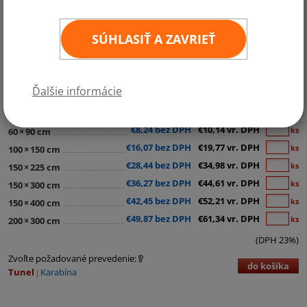
SÚHLASIŤ A ZAVRIEŤ
Kategórie:
Čierne vlajky - Smútočné vlajky
,
Štátne a ostatné vlajky
Ďalšie informácie
Ponúkame čiernu smútočnú vlajku pre zavesenie vonku i vo vnútri.
Kvalitný materiál, rôzne prevedenia aj veľkosti.
€8,24 bez DPH
€10,14 vr. DPH
ks
60
×
90 cm
€16,07 bez DPH
€19,77 vr. DPH
ks
100
×
150 cm
€28,44 bez DPH
€34,98 vr. DPH
ks
150
×
225 cm
€36,27 bez DPH
€44,61 vr. DPH
ks
150
×
300 cm
€42,45 bez DPH
€52,21 vr. DPH
ks
150
×
400 cm
€49,87 bez DPH
€61,34 vr. DPH
ks
200
×
300 cm
(DPH 23%)
Zvoľte požadované prevedenie:
do košíka
Tunel
Karabína