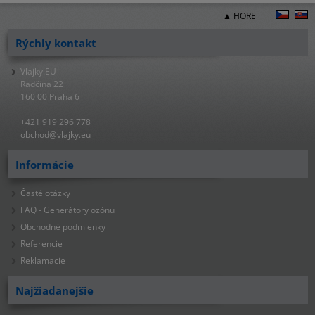
▲ HORE
Rýchly kontakt
Vlajky.EU
Radčina 22
160 00 Praha 6
+421 919 296 778
obchod@vlajky.eu
Informácie
Časté otázky
FAQ - Generátory ozónu
Obchodné podmienky
Referencie
Reklamacie
Najžiadanejšie