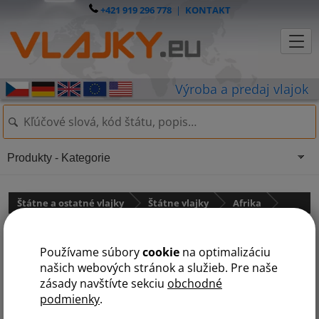
+421 919 296 778
|
KONTAKT
Produkty - Kategorie
Štátne a ostatné vlajky
Štátne vlajky
Afrika
Vlajka Ghany
Používame súbory
cookie
na optimalizáciu
našich webových stránok a služieb. Pre naše
zásady navštívte sekciu
obchodné
podmienky
.