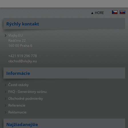
▲ HORE
Rýchly kontakt
Vlajky.EU
Radčina 22
160 00 Praha 6
+421 919 296 778
obchod@vlajky.eu
Informácie
Časté otázky
FAQ - Generátory ozónu
Obchodné podmienky
Referencie
Reklamacie
Najžiadanejšie