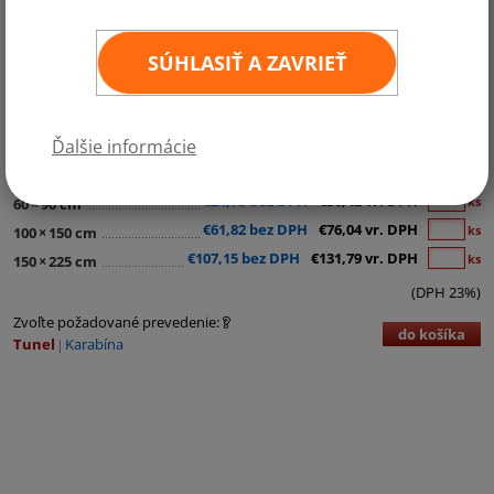
SÚHLASIŤ A ZAVRIEŤ
Kategórie:
Stredná Amerika
Ďalšie informácie
€11,95 bez DPH
€14,70 vr. DPH
ks
30
×
45 cm
€24,73 bez DPH
€30,42 vr. DPH
ks
60
×
90 cm
€61,82 bez DPH
€76,04 vr. DPH
ks
100
×
150 cm
€107,15 bez DPH
€131,79 vr. DPH
ks
150
×
225 cm
(DPH 23%)
Zvoľte požadované prevedenie:
do košíka
Tunel
Karabína