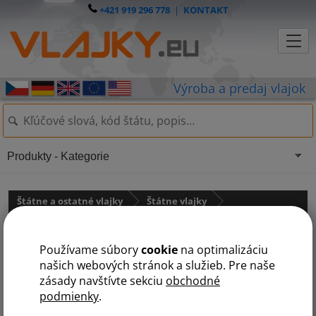
+421 919 296 778
|
KONTAKT
Produkty - Kategorie
Štátne a ostatné vlajky
Štátne vlajky
Stredná Amerika
Používame súbory
cookie
na optimalizáciu
Vlajka Guatemaly
našich webových stránok a služieb. Pre naše
zásady navštívte sekciu
obchodné
podmienky
.