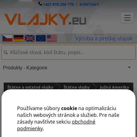
+421 919 296 778
|
KONTAKT
Produkty - Kategorie
Štátne a ostatné vlajky
Štátne vlajky
Južná Amerika
Južná Georgia a Južné
Používame súbory
cookie
na optimalizáciu
Sandwichove ostrovy
našich webových stránok a služieb. Pre naše
zásady navštívte sekciu
obchodné
podmienky
.