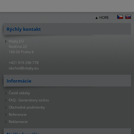
▲ HORE
Rýchly kontakt
Vlajky.EU
Radčina 22
160 00 Praha 6
+421 919 296 778
obchod@vlajky.eu
Informácie
Časté otázky
FAQ - Generátory ozónu
Obchodné podmienky
Referencie
Reklamacie