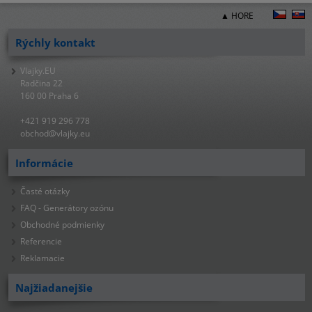
▲ HORE
Rýchly kontakt
Vlajky.EU
Radčina 22
160 00 Praha 6
+421 919 296 778
obchod@vlajky.eu
Informácie
Časté otázky
FAQ - Generátory ozónu
Obchodné podmienky
Referencie
Reklamacie
Najžiadanejšie