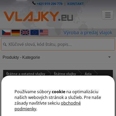
+421 919 296 778
|
KONTAKT
Produkty - Kategorie
Štátne a ostatné vlajky
Štátne vlajky
Ázia
Laos
Používame súbory
cookie
na optimalizáciu
našich webových stránok a služieb. Pre naše
zásady navštívte sekciu
obchodné
podmienky
.