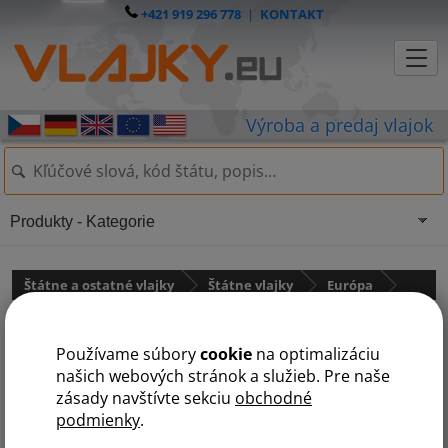
+421 919 296 778
|
KONTAKT
Produkty - Kategorie
Štátne a ostatné vlajky
Štátne vlajky
Európa
Lichtenštajnsko
Používame súbory
cookie
na optimalizáciu
našich webových stránok a služieb. Pre naše
zásady navštívte sekciu
obchodné
podmienky
.