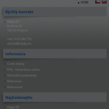
▲ HORE
Rýchly kontakt
Vlajky.EU
Radčina 22
160 00 Praha 6
+421 919 296 778
obchod@vlajky.eu
Informácie
Časté otázky
FAQ - Generátory ozónu
Obchodné podmienky
Referencie
Reklamacie
Najžiadanejšie
Vlajky SR