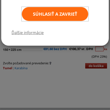
SÚHLASIŤ A ZAVRIEŤ
Kategórie:
Európa
€7,83 bez DPH
€9,63 vr. DPH
ks
30
×
45 cm
Ďalšie informácie
€28,44 bez DPH
€34,98 vr. DPH
ks
60
×
90 cm
€49,45 bez DPH
€60,82 vr. DPH
ks
100
×
150 cm
€81,60 bez DPH
€100,37 vr. DPH
ks
150
×
225 cm
(DPH 23%)
Zvoľte požadované prevedenie:
do košíka
Tunel
Karabína