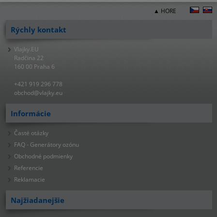
▲ HORE
Rýchly kontakt
Vlajky.EU
Radčina 22
160 00 Praha 6
+421 919 296 778
obchod@vlajky.eu
Informácie
Časté otázky
FAQ - Generátory ozónu
Obchodné podmienky
Referencie
Reklamacie
Najžiadanejšie