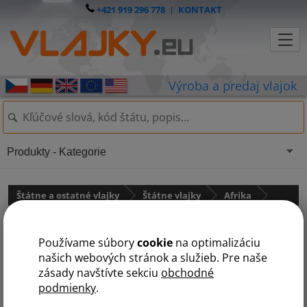
+421 919 296 778
|
KONTAKT
Produkty - Kategorie
Štátne a ostatné vlajky
Štátne vlajky
Afrika
Vlajka Malawi
Používame súbory
cookie
na optimalizáciu
našich webových stránok a služieb. Pre naše
zásady navštívte sekciu
obchodné
podmienky
.