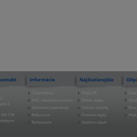
kontakt
Informácie
Najžiadanejšie
Odp
Časté otázky
Vlajky SR
Štátn
22
FAQ - Generátory ozónu
Štátne vlajky
Výro
raha 6
Obchodné podmienky
Stolové vlajočky
Beac
 296 778
Referencie
Firemné vlajky
Vlajk
lajky.eu
Reklamacie
Stožiare vlajok