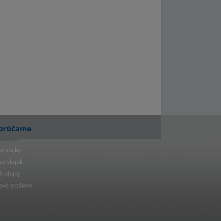
orúčame
e vlajky
ba vlajok
h vlajky
ové stožiare