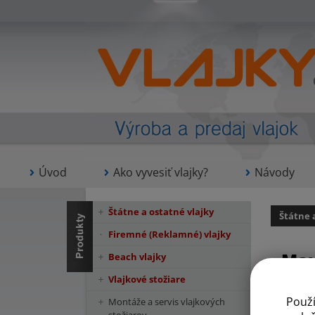
Úvod
Ako vyvesiť vlajky?
Návody
Štátne a ostatné vlajky
Štátne 
Firemné (Reklamné) vlajky
Mau
Beach vlajky
Vlajkové stožiare
Použ
Montáže a servis vlajkových