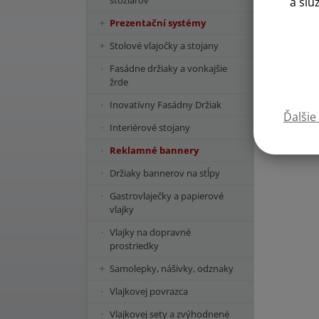
stožiarov
a slu
Prezentační systémy
Stolové vlajočky a stojany
Fasádne držiaky a vonkajšie
žrde
Inovatívny Fasádny Držiak
Ďalšie
Interiérové stojany
Reklamné bannery
Držiaky bannerov na stĺpy
Gastrovlaječky a papierové
vlajky
Vlajky na dopravné
prostriedky
Samolepky, nášivky, odznaky
Vlajkovej povrazca
Vlajkovej sety a zvýhodnené