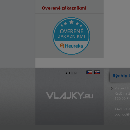
Overené zákazníkmi
▲ HORE
Rýchly 
Vlajky.EU
Radčina 
160 00 P
+421 919
obchod@v