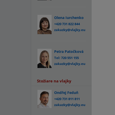
Olena Iurchenko
+420 731 822 844
zakazky@vlajky.eu
Petra Patočková
Tel: 720 551 155
zakazky@vlajky.eu
Stožiare na vlajky
Ondřej Feduň
+420 731 811 811
zakazky@vlajky.eu