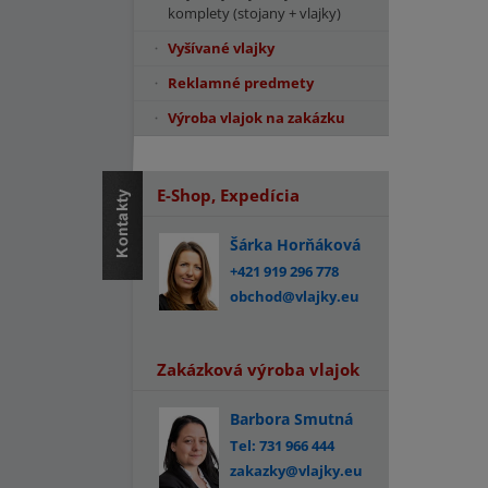
komplety (stojany + vlajky)
Vyšívané vlajky
Reklamné predmety
Výroba vlajok na zakázku
E-Shop, Expedícia
Šárka Horňáková
+421 919 296 778
obchod@vlajky.eu
Zakázková výroba vlajok
Barbora Smutná
Tel: 731 966 444
zakazky@vlajky.eu