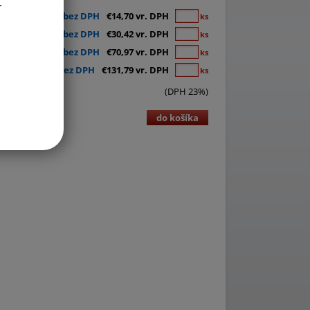
.
€11,95 bez DPH
€14,70 vr. DPH
ks
€24,73 bez DPH
€30,42 vr. DPH
ks
€57,70 bez DPH
€70,97 vr. DPH
ks
€107,15 bez DPH
€131,79 vr. DPH
ks
(DPH 23%)
do košíka