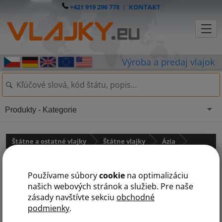
+421 919 296 778
|
KONTAKT
Produkty - Kategorie
Štátne a ostatné vlajky
Štátne vlajky
Ázia
Moldavsko
Používame súbory
cookie
na optimalizáciu
našich webových stránok a služieb. Pre naše
zásady navštívte sekciu
obchodné
podmienky
.