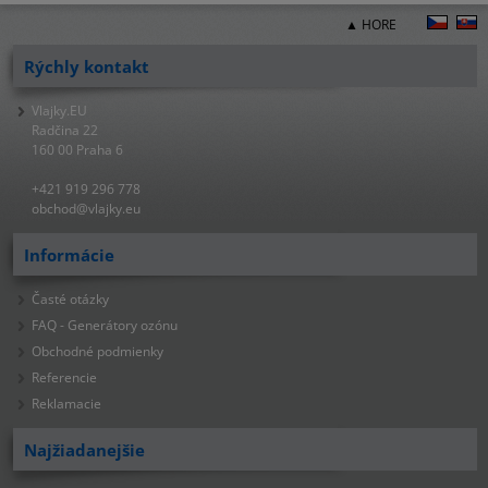
▲ HORE
Rýchly kontakt
Vlajky.EU
Radčina 22
160 00 Praha 6
+421 919 296 778
obchod@vlajky.eu
Informácie
Časté otázky
FAQ - Generátory ozónu
Obchodné podmienky
Referencie
Reklamacie
Najžiadanejšie