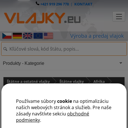
+421 919 296 778
|
KONTAKT
Produkty - Kategorie
Štátne a ostatné vlajky
Štátne vlajky
Afrika
Vlajka Nigéria
Používame súbory
cookie
na optimalizáciu
našich webových stránok a služieb. Pre naše
zásady navštívte sekciu
obchodné
podmienky
.