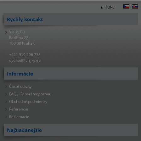
▲ HORE
Rýchly kontakt
Vlajky.EU
Radčina 22
160 00 Praha 6
+421 919 296 778
obchod@vlajky.eu
Informácie
Časté otázky
FAQ - Generátory ozónu
Obchodné podmienky
Referencie
Reklamacie
Najžiadanejšie