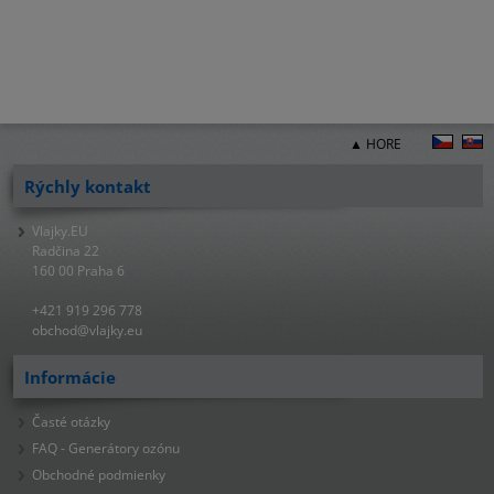
▲ HORE
Rýchly kontakt
Vlajky.EU
Radčina 22
160 00 Praha 6
+421 919 296 778
obchod@vlajky.eu
Informácie
Časté otázky
FAQ - Generátory ozónu
Obchodné podmienky