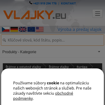
+421 919 296 778
|
KONTAKT
Produkty - Kategorie
Štátne a ostatné vlajky
Štátne vlajky
Európa
Ruská vlajka
Používame súbory
cookie
na optimalizáciu
našich webových stránok a služieb. Pre naše
zásady navštívte sekciu
obchodné
podmienky
.