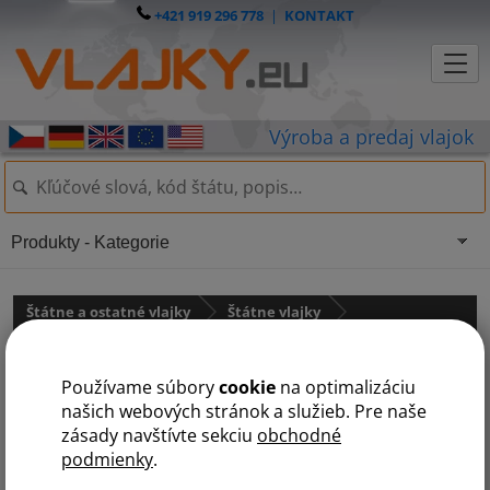
+421 919 296 778
|
KONTAKT
Produkty - Kategorie
Štátne a ostatné vlajky
Štátne vlajky
Austrália a Oceánia
Používame súbory
cookie
na optimalizáciu
Samoa
našich webových stránok a služieb. Pre naše
zásady navštívte sekciu
obchodné
podmienky
.