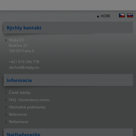
▲ HORE
Rýchly kontakt
Vlajky.EU
Radčina 22
160 00 Praha 6
+421 919 296 778
obchod@vlajky.eu
Informácie
Časté otázky
FAQ - Generátory ozónu
Obchodné podmienky
Referencie
Reklamacie
Najžiadanejšie