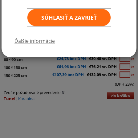
SÚHLASIŤ A ZAVRIEŤ
Kategórie:
Austrália a Oceánia
Ďalšie informácie
€11,98 bez DPH
€14,74 vr. DPH
ks
30
×
45 cm
€24,78 bez DPH
€30,48 vr. DPH
ks
60
×
90 cm
€61,96 bez DPH
€76,21 vr. DPH
ks
100
×
150 cm
€107,39 bez DPH
€132,09 vr. DPH
ks
150
×
225 cm
(DPH 23%)
Zvoľte požadované prevedenie:
do košíka
Tunel
Karabína