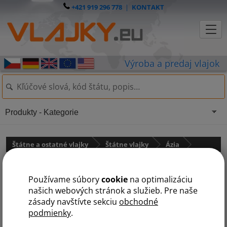
+421 919 296 778
|
KONTAKT
Produkty - Kategorie
Štátne a ostatné vlajky
Štátne vlajky
Ázia
Saudská Arábia
Používame súbory
cookie
na optimalizáciu
našich webových stránok a služieb. Pre naše
zásady navštívte sekciu
obchodné
podmienky
.