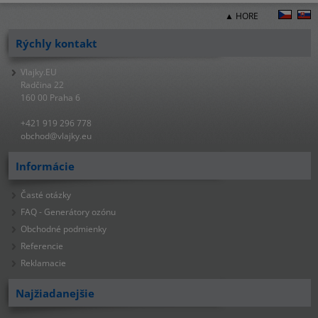
▲ HORE
Rýchly kontakt
Vlajky.EU
Radčina 22
160 00 Praha 6
+421 919 296 778
obchod@vlajky.eu
Informácie
Časté otázky
FAQ - Generátory ozónu
Obchodné podmienky
Referencie
Reklamacie
Najžiadanejšie