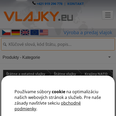
+421 919 296 778
|
KONTAKT
Produkty - Kategorie
Štátne a ostatné vlajky
Štátne vlajky
Krajiny NATO
Vlajka Slovinsko
Používame súbory
cookie
na optimalizáciu
našich webových stránok a služieb. Pre naše
zásady navštívte sekciu
obchodné
podmienky
.