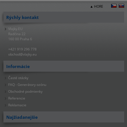
▲ HORE
Rýchly kontakt
Vlajky.EU
Radčina 22
160 00 Praha 6
+421 919 296 778
obchod@vlajky.eu
Informácie
Časté otázky
FAQ - Generátory ozónu
Obchodné podmienky
Referencie
Reklamacie
Najžiadanejšie