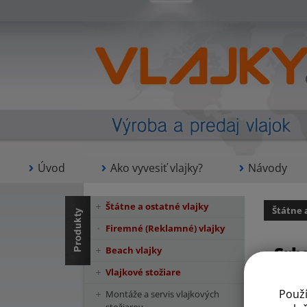
Úvod
Ako vyvesiť vlajky?
Návody
Štátne a ostatné vlajky
Štátne 
Firemné (Reklamné) vlajky
Srb
Beach vlajky
Vlajkové stožiare
Použ
Montáže a servis vlajkových