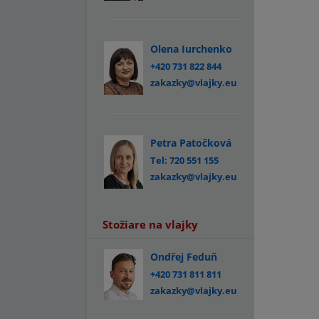
Olena Iurchenko
+420 731 822 844
zakazky@vlajky.eu
Petra Patočková
Tel: 720 551 155
zakazky@vlajky.eu
Stožiare na vlajky
Ondřej Feduň
+420 731 811 811
zakazky@vlajky.eu