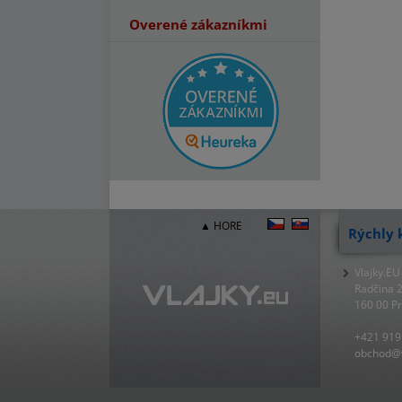
Overené zákazníkmi
▲ HORE
Rýchly 
Vlajky.EU
Radčina 
160 00 P
+421 919
obchod@v