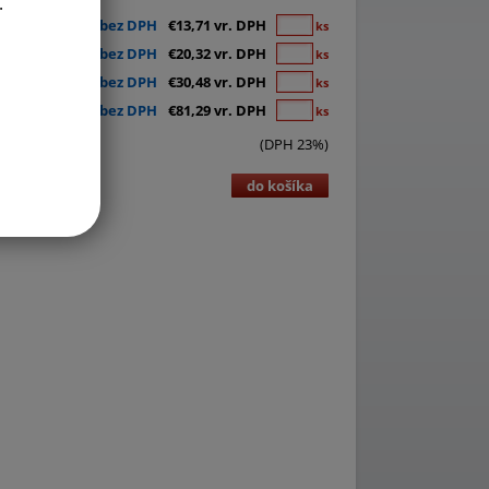
.
€11,15 bez DPH
€13,71 vr. DPH
ks
€16,52 bez DPH
€20,32 vr. DPH
ks
€24,78 bez DPH
€30,48 vr. DPH
ks
€66,09 bez DPH
€81,29 vr. DPH
ks
(DPH 23%)
do košíka