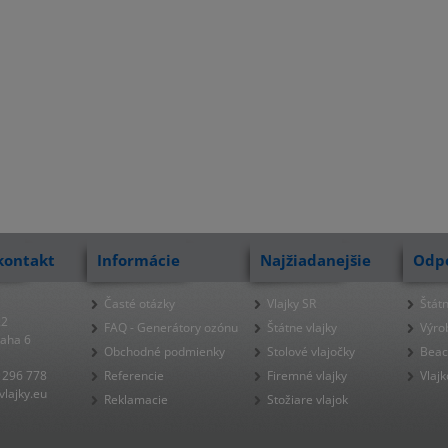
kontakt
Informácie
Najžiadanejšie
Odp
Časté otázky
Vlajky SR
Štátn
22
FAQ - Generátory ozónu
Štátne vlajky
Výro
raha 6
Obchodné podmienky
Stolové vlajočky
Beac
 296 778
Referencie
Firemné vlajky
Vlajk
lajky.eu
Reklamacie
Stožiare vlajok