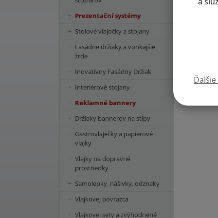
stožiarov
a slu
Prezentační systémy
Stolové vlajočky a stojany
Fasádne držiaky a vonkajšie
žrde
Inovatívny Fasádny Držiak
Ďalšie
Interiérové stojany
Reklamné bannery
Držiaky bannerov na stĺpy
Gastrovlaječky a papierové
vlajky
Vlajky na dopravné
prostriedky
Samolepky, nášivky, odznaky
Vlajkovej povrazca
Vlajkovej sety a zvýhodnené