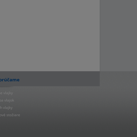
orúčame
e vlajky
ba vlajok
h vlajky
ové stožiare