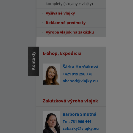
komplety (stojany + vlajky)
Vyšívané vlajky
Reklamné predmety
Výroba vlajok na zakázku
E-Shop, Expedícia
Šárka Horňáková
+421 919 296 778
obchod@vlajky.eu
Zakázková výroba vlajok
Barbora Smutná
Tel: 731 966 444
zakazky@vlajky.eu