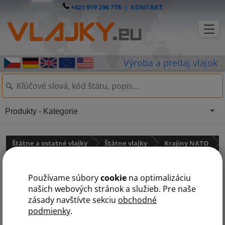
+421 919 296 778
|
KONTAKT
Produkty - Kategorie
Štátne a ostatné vlajky
Štátne vlajky
Krajiny NATO
Vlajka Taliansko
Používame súbory
cookie
na optimalizáciu
našich webových stránok a služieb. Pre naše
zásady navštívte sekciu
obchodné
podmienky
.