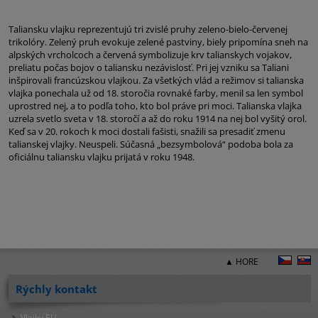
Taliansku vlajku reprezentujú tri zvislé pruhy zeleno-bielo-červenej
trikolóry. Zelený pruh evokuje zelené pastviny, biely pripomína sneh na
alpských vrcholcoch a červená symbolizuje krv talianskych vojakov,
preliatu počas bojov o taliansku nezávislosť. Pri jej vzniku sa Taliani
inšpirovali francúzskou vlajkou. Za všetkých vlád a režimov si talianska
vlajka ponechala už od 18. storočia rovnaké farby, menil sa len symbol
uprostred nej, a to podľa toho, kto bol práve pri moci. Talianska vlajka
uzrela svetlo sveta v 18. storočí a až do roku 1914 na nej bol vyšitý orol.
Keď sa v 20. rokoch k moci dostali fašisti, snažili sa presadiť zmenu
talianskej vlajky. Neuspeli. Súčasná „bezsymbolová“ podoba bola za
oficiálnu taliansku vlajku prijatá v roku 1948.
▲ HORE
Rýchly kontakt
Vlajky.EU