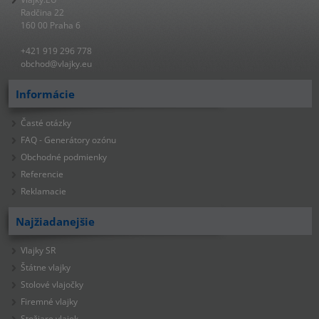
Radčina 22
160 00 Praha 6
+421 919 296 778
obchod@vlajky.eu
Informácie
Časté otázky
FAQ - Generátory ozónu
Obchodné podmienky
Referencie
Reklamacie
Najžiadanejšie
Vlajky SR
Štátne vlajky
Stolové vlajočky
Firemné vlajky
Stožiare vlajok