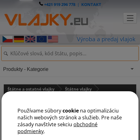
+421 919 296 778
|
KONTAKT
Produkty - Kategorie
Štátne a ostatné vlajky
Štátne vlajky
Austrália a Oceánia
Používame súbory
cookie
na optimalizáciu
Tonga
našich webových stránok a služieb. Pre naše
zásady navštívte sekciu
obchodné
podmienky
.