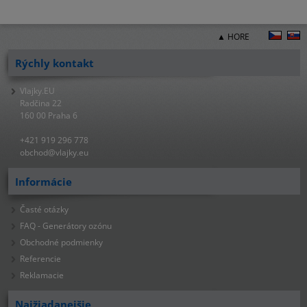
▲ HORE
Rýchly kontakt
Vlajky.EU
Radčina 22
160 00 Praha 6
+421 919 296 778
obchod@vlajky.eu
Informácie
Časté otázky
FAQ - Generátory ozónu
Obchodné podmienky
Referencie
Reklamacie
Najžiadanejšie