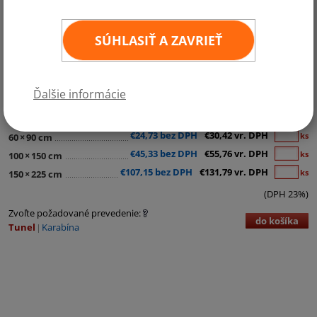
SÚHLASIŤ A ZAVRIEŤ
Kategórie:
Austrália a Oceánia
Ďalšie informácie
€11,95 bez DPH
€14,70 vr. DPH
ks
30
×
45 cm
€24,73 bez DPH
€30,42 vr. DPH
ks
60
×
90 cm
€45,33 bez DPH
€55,76 vr. DPH
ks
100
×
150 cm
€107,15 bez DPH
€131,79 vr. DPH
ks
150
×
225 cm
(DPH 23%)
Zvoľte požadované prevedenie:
do košíka
Tunel
Karabína