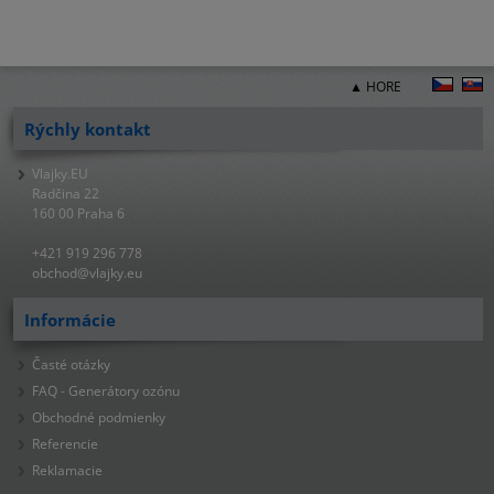
▲ HORE
Rýchly kontakt
Vlajky.EU
Radčina 22
160 00 Praha 6
+421 919 296 778
obchod@vlajky.eu
Informácie
Časté otázky
FAQ - Generátory ozónu
Obchodné podmienky
Referencie
Reklamacie