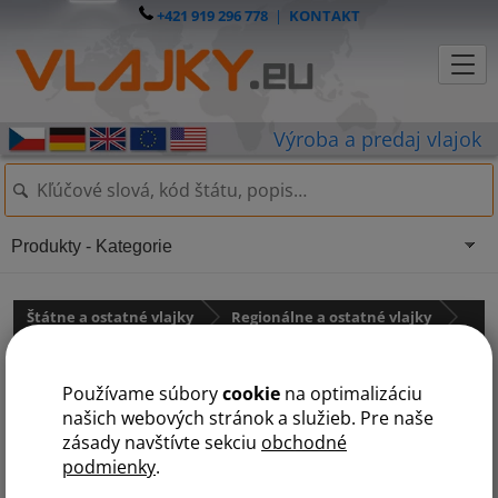
+421 919 296 778
|
KONTAKT
Produkty - Kategorie
Štátne a ostatné vlajky
Regionálne a ostatné vlajky
LGBT vlajky
Používame súbory
cookie
na optimalizáciu
Vlajka trans hrdosti
našich webových stránok a služieb. Pre naše
zásady navštívte sekciu
obchodné
podmienky
.