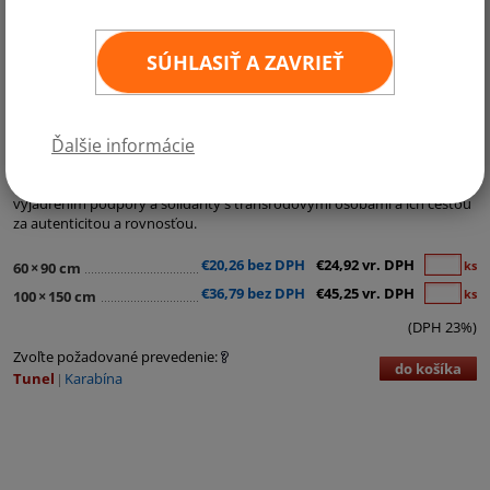
SÚHLASIŤ A ZAVRIEŤ
Kategórie:
LGBT vlajky
Ďalšie informácie
Ukážte svoju hrdosť s vlajkou trans hrdosti - ikonou odvahy a
akceptácie. Vďaka kvalitným materiálom a žiarivým farbám je
vyjadrením podpory a solidarity s transrodovými osobami a ich cestou
za autenticitou a rovnosťou.
€20,26 bez DPH
€24,92 vr. DPH
ks
60
×
90 cm
€36,79 bez DPH
€45,25 vr. DPH
ks
100
×
150 cm
(DPH 23%)
Zvoľte požadované prevedenie:
do košíka
Tunel
Karabína