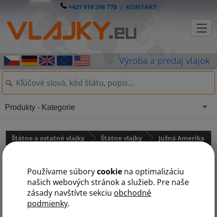
+421 919 296 778
|
KONTAKT
Produkty - Kategorie
Štátne a ostatné vlajky
Štátne vlajky
Južná Amerika
Vlajka Trinidad a Tobago
Používame súbory
cookie
na optimalizáciu
našich webových stránok a služieb. Pre naše
zásady navštívte sekciu
obchodné
podmienky
.