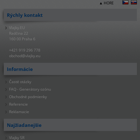
▲ HORE
Rýchly kontakt
Vlajky.EU
Radčina 22
160 00 Praha 6
+421 919 296 778
obchod@vlajky.eu
Informácie
Časté otázky
FAQ - Generátory ozónu
Obchodné podmienky
Referencie
Reklamacie
Najžiadanejšie
Vlajky SR