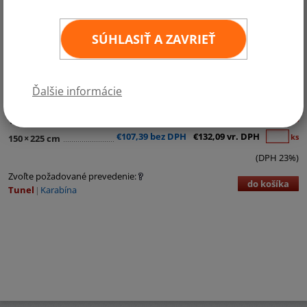
SÚHLASIŤ A ZAVRIEŤ
Kategórie:
Južná Amerika
€11,98 bez DPH
€14,74 vr. DPH
ks
30
×
45 cm
Ďalšie informácie
€24,78 bez DPH
€30,48 vr. DPH
ks
60
×
90 cm
€61,96 bez DPH
€76,21 vr. DPH
ks
100
×
150 cm
€107,39 bez DPH
€132,09 vr. DPH
ks
150
×
225 cm
(DPH 23%)
Zvoľte požadované prevedenie:
do košíka
Tunel
Karabína