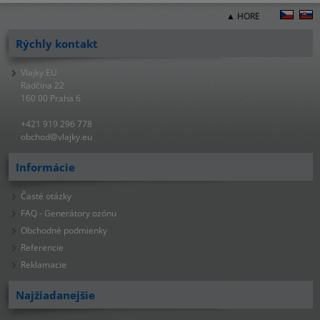
▲ HORE
Rýchly kontakt
Vlajky.EU
Radčina 22
160 00 Praha 6
+421 919 296 778
obchod@vlajky.eu
Informácie
Časté otázky
FAQ - Generátory ozónu
Obchodné podmienky
Referencie
Reklamacie
Najžiadanejšie