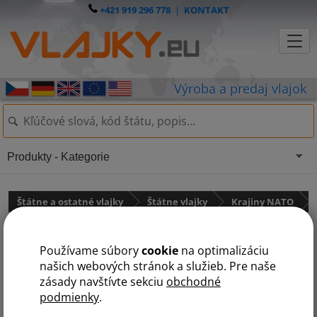
+421 919 296 778
|
KONTAKT
Produkty - Kategorie
Štátne a ostatné vlajky
Štátne vlajky
Krajiny NATO
Vlajka Turecko
Používame súbory
cookie
na optimalizáciu
našich webových stránok a služieb. Pre naše
zásady navštívte sekciu
obchodné
podmienky
.