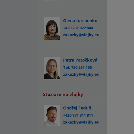
Olena Iurchenko
+420 731 822 844
zakazky@vlajky.eu
Petra Patočková
Tel: 720 551 155
zakazky@vlajky.eu
Stožiare na vlajky
Ondřej Feduň
+420 731 811 811
zakazky@vlajky.eu