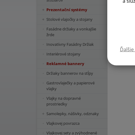
stožiarov
a slu
Prezentační systémy
Stolové vlajočky a stojany
Fasádne držiaky a vonkajšie
žrde
Inovatívny Fasádny Držiak
Ďalšie
Interiérové stojany
Reklamné bannery
Držiaky bannerov na stĺpy
Gastrovlaječky a papierové
vlajky
Vlajky na dopravné
prostriedky
Samolepky, nášivky, odznaky
Vlajkovej povrazca
Vlajkovej sety a zvýhodnené