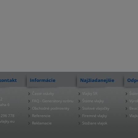
kontakt
Informácie
Najžiadanejšie
Odp
Časté otázky
Vlajky SR
Štátn
22
FAQ - Generátory ozónu
Štátne vlajky
Výro
raha 6
Obchodné podmienky
Stolové vlajočky
Beac
 296 778
Referencie
Firemné vlajky
Vlajk
lajky.eu
Reklamacie
Stožiare vlajok