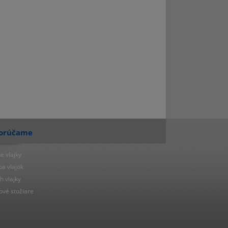
orúčame
e vlajky
ba vlajok
h vlajky
ové stožiare