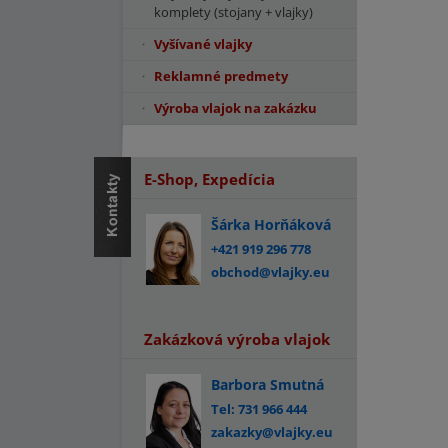
komplety (stojany + vlajky)
Vyšívané vlajky
Reklamné predmety
Výroba vlajok na zakázku
E-Shop, Expedícia
Šárka Horňáková
+421 919 296 778
obchod@vlajky.eu
Zakázková výroba vlajok
Barbora Smutná
Tel: 731 966 444
zakazky@vlajky.eu