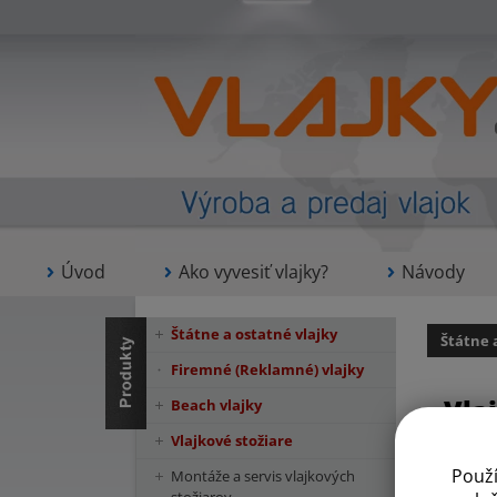
Úvod
Ako vyvesiť vlajky?
Návody
Štátne a ostatné vlajky
Štátne 
Firemné (Reklamné) vlajky
Vla
Beach vlajky
Vlajkové stožiare
Použ
Montáže a servis vlajkových