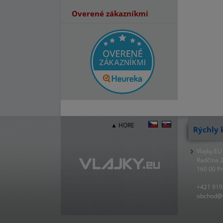
Overené zákazníkmi
▲ HORE
Rýchly 
Vlajky.EU
Radčina 
160 00 P
+421 919
obchod@v