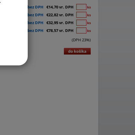
.
€11,95 bez DPH
€14,70 vr. DPH
ks
€18,55 bez DPH
€22,82 vr. DPH
ks
€26,79 bez DPH
€32,95 vr. DPH
ks
€63,88 bez DPH
€78,57 vr. DPH
ks
(DPH 23%)
do košíka