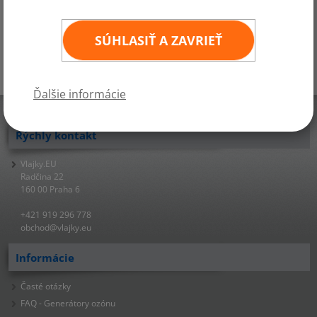
vlajky.
SÚHLASIŤ A ZAVRIEŤ
Ďalšie informácie
▲ HORE
Rýchly kontakt
Vlajky.EU
Radčina 22
160 00 Praha 6
+421 919 296 778
obchod@vlajky.eu
Informácie
Časté otázky
FAQ - Generátory ozónu