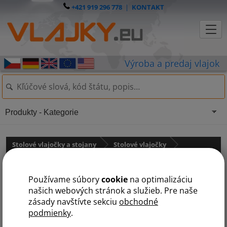
+421 919 296 778
|
KONTAKT
Produkty - Kategorie
Stolové vlajočky a stojany
Stolové vlajočky
Južná Amerika
Používame súbory
cookie
na optimalizáciu
Brazília
našich webových stránok a služieb. Pre naše
zásady navštívte sekciu
obchodné
podmienky
.