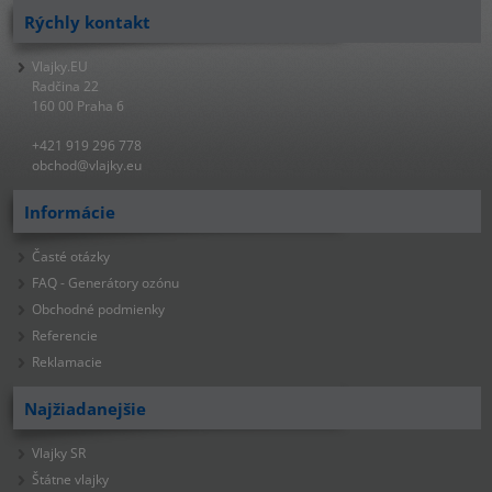
Rýchly kontakt
Vlajky.EU
Radčina 22
160 00 Praha 6
+421 919 296 778
obchod@vlajky.eu
Informácie
Časté otázky
FAQ - Generátory ozónu
Obchodné podmienky
Referencie
Reklamacie
Najžiadanejšie
Vlajky SR
Štátne vlajky