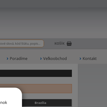
KOŠÍK
Poradíme
Veľkoobchod
Kontakt
U
V
ánok
Brazília