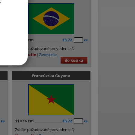
.
11
×
16 cm
€3,72
ks
ks
Zvoľte požadované prevedenie:
Nasunutie
Zavesenie
a
do košíka
Francúzska Guyana
11
×
16 cm
€3,72
ks
ks
Zvoľte požadované prevedenie: