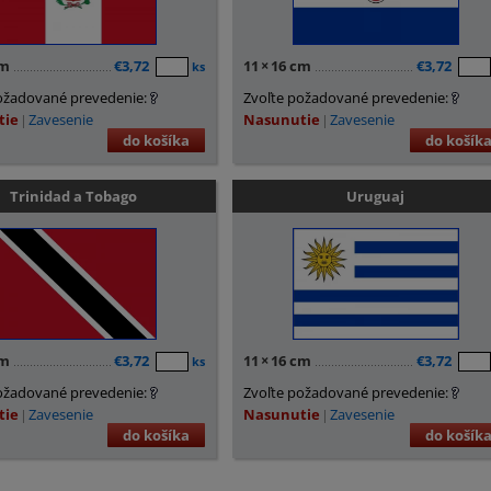
cm
€3,72
11
×
16 cm
€3,72
ks
ožadované prevedenie:
Zvoľte požadované prevedenie:
tie
Zavesenie
Nasunutie
Zavesenie
do košíka
do košík
Trinidad a Tobago
Uruguaj
cm
€3,72
11
×
16 cm
€3,72
ks
ožadované prevedenie:
Zvoľte požadované prevedenie:
tie
Zavesenie
Nasunutie
Zavesenie
do košíka
do košík