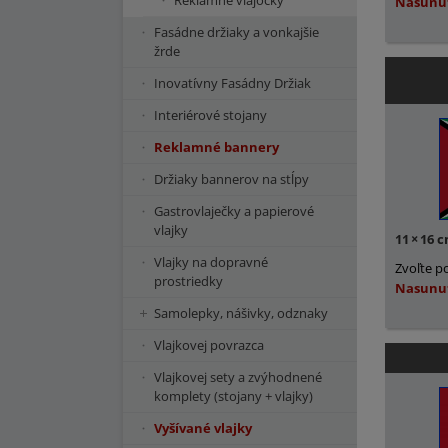
Reklamné vlajočky
Nasunu
Fasádne držiaky a vonkajšie
žrde
Inovatívny Fasádny Držiak
Interiérové stojany
Reklamné bannery
Držiaky bannerov na stĺpy
Gastrovlaječky a papierové
vlajky
11
×
16 
Vlajky na dopravné
Zvoľte p
prostriedky
Nasunu
Samolepky, nášivky, odznaky
Vlajkovej povrazca
Vlajkovej sety a zvýhodnené
komplety (stojany + vlajky)
Vyšívané vlajky