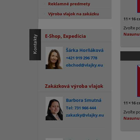
Reklamné predmety
Výroba vlajok na zakázku
11
×
16 
Zvoľte p
Nasunu
E-Shop, Expedícia
Šárka Horňáková
+421 919 296 778
obchod@vlajky.eu
Zakázková výroba vlajok
Barbora Smutná
11
×
16 
Tel: 731 966 444
Zvoľte p
zakazky@vlajky.eu
Nasunu