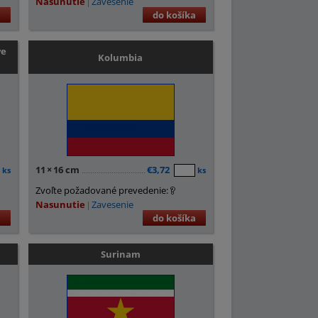
Nasunutie
Zavesenie
a
do košíka
ve
Kolumbia
11
×
16 cm
€3,72
ks
ks
Zvoľte požadované prevedenie:
Nasunutie
Zavesenie
a
do košíka
Surinam