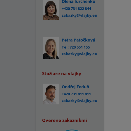
Olena Iurchenko
+420 731 822 844
zakazky@vlajky.eu
Petra Patočková
Tel: 720 551 155
zakazky@vlajky.eu
Stožiare na vlajky
Ondřej Feduň
+420 731 811 811
zakazky@vlajky.eu
Overené zákazníkmi