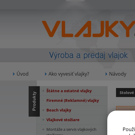
Úvod
Ako vyvesiť vlajky?
Návody
Štátne a ostatné vlajky
Stolové
Firemné (Reklamné) vlajky
Beach vlajky
Vlajkové stožiare
Použ
Montáže a servis vlajkových