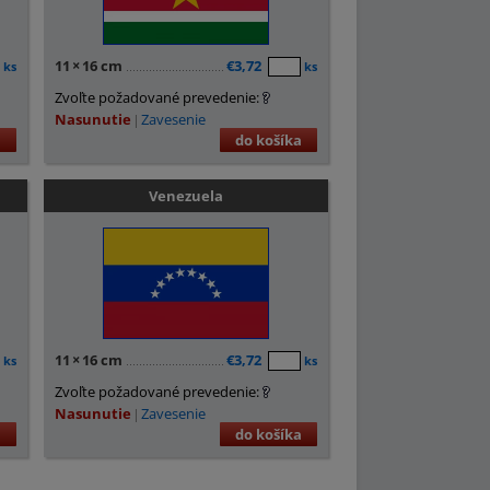
11
×
16 cm
€3,72
ks
ks
Zvoľte požadované prevedenie:
Nasunutie
Zavesenie
a
do košíka
Venezuela
11
×
16 cm
€3,72
ks
ks
Zvoľte požadované prevedenie:
Nasunutie
Zavesenie
a
do košíka