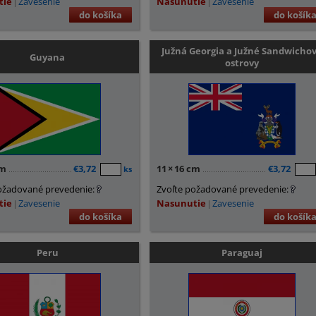
tie
Zavesenie
Nasunutie
Zavesenie
do košíka
do košík
Južná Georgia a Južné Sandwicho
Guyana
ostrovy
cm
€3,72
11
×
16 cm
€3,72
ks
ožadované prevedenie:
Zvoľte požadované prevedenie:
tie
Zavesenie
Nasunutie
Zavesenie
do košíka
do košík
Peru
Paraguaj