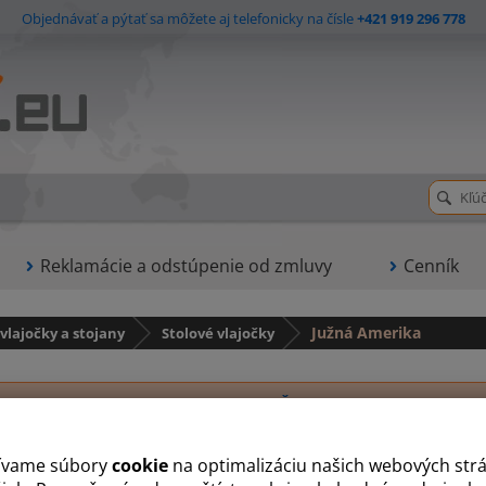
Objednávať a pýtať sa môžete aj telefonicky na čísle
+421 919 296 778
Reklamácie a odstúpenie od zmluvy
Cenník
 vlajočky a stojany
Stolové vlajočky
Južná Amerika
A
B
Č
E
F
G
J
K
P
S
T
ívame súbory
cookie
na optimalizáciu našich webových str
Argentína
Bolívia