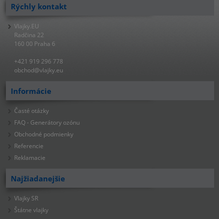
Rýchly kontakt
Vlajky.EU
Radčina 22
160 00 Praha 6
+421 919 296 778
obchod@vlajky.eu
Informácie
Časté otázky
FAQ - Generátory ozónu
Obchodné podmienky
Referencie
Reklamacie
Najžiadanejšie
Vlajky SR
Štátne vlajky