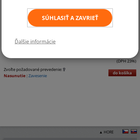
SÚHLASIŤ A ZAVRIEŤ
Kategórie:
Európa
,
Krajiny EÚ
,
Krajiny NATO
Ďalšie informácie
€3,72 bez DPH
€4,58 vr. DPH
ks
11
×
16 cm
(DPH 23%)
Zvoľte požadované prevedenie:
do košíka
Nasunutie
Zavesenie
▲ HORE