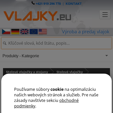
+421 919 296 778
|
KONTAKT
Produkty - Kategorie
Stolové vlajočky a stojany
Stolové vlajočky
Krajiny NATO
Používame súbory
cookie
na optimalizáciu
Stolová vlajočka Chorvátska
našich webových stránok a služieb. Pre naše
zásady navštívte sekciu
obchodné
podmienky
.