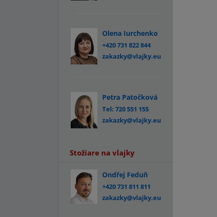
Olena Iurchenko
+420 731 822 844
zakazky@vlajky.eu
Petra Patočková
Tel: 720 551 155
zakazky@vlajky.eu
Stožiare na vlajky
Ondřej Feduň
+420 731 811 811
zakazky@vlajky.eu