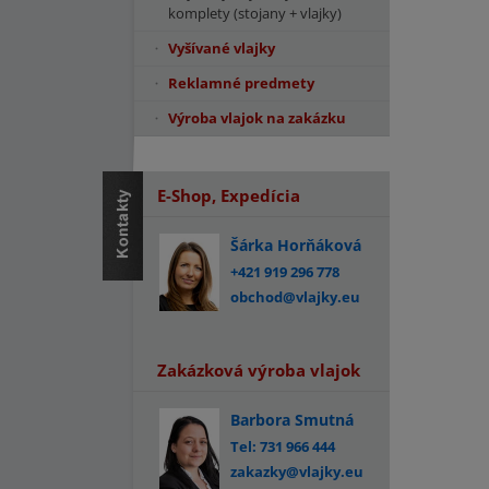
komplety (stojany + vlajky)
Vyšívané vlajky
Reklamné predmety
Výroba vlajok na zakázku
E-Shop, Expedícia
Šárka Horňáková
+421 919 296 778
obchod@vlajky.eu
Zakázková výroba vlajok
Barbora Smutná
Tel: 731 966 444
zakazky@vlajky.eu