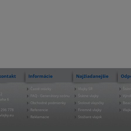
kontakt
Informácie
Najžiadanejšie
Odp
Časté otázky
Vlajky SR
Štátn
22
FAQ - Generátory ozónu
Štátne vlajky
Výro
raha 6
Obchodné podmienky
Stolové vlajočky
Beac
 296 778
Referencie
Firemné vlajky
Vlajk
lajky.eu
Reklamacie
Stožiare vlajok