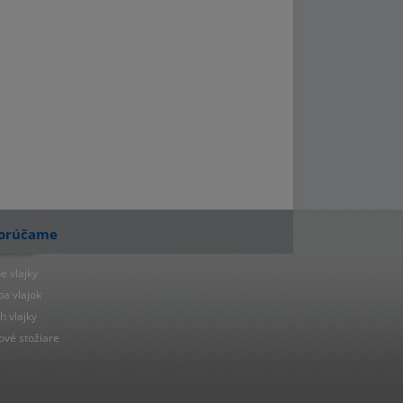
orúčame
e vlajky
ba vlajok
h vlajky
ové stožiare