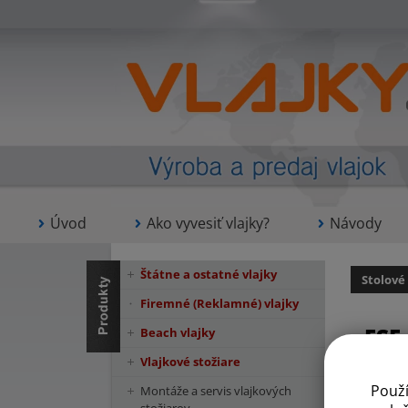
Úvod
Ako vyvesiť vlajky?
Návody
Štátne a ostatné vlajky
Stolové
Firemné (Reklamné) vlajky
ESF
Beach vlajky
Vlajkové stožiare
Použ
Montáže a servis vlajkových