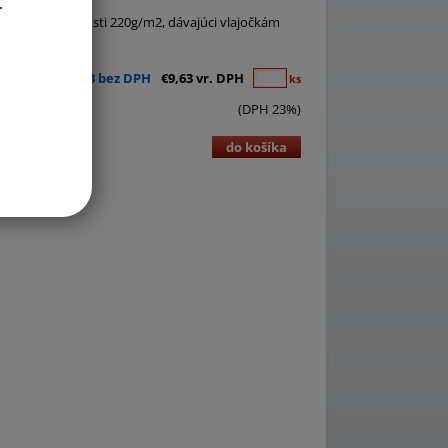
.
nette o hmotnosti 220g/m2, dávajúci vlajočkám
€7,83 bez DPH
€9,63 vr. DPH
ks
(DPH 23%)
do košíka