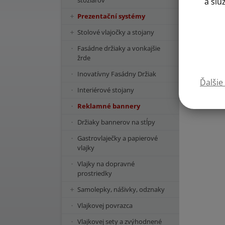
stožiarov
a slu
Prezentační systémy
Stolové vlajočky a stojany
Fasádne držiaky a vonkajšie
žrde
Inovatívny Fasádny Držiak
Ďalšie
Interiérové stojany
Reklamné bannery
Držiaky bannerov na stĺpy
Gastrovlaječky a papierové
vlajky
Vlajky na dopravné
prostriedky
Samolepky, nášivky, odznaky
Vlajkovej povrazca
Vlajkovej sety a zvýhodnené