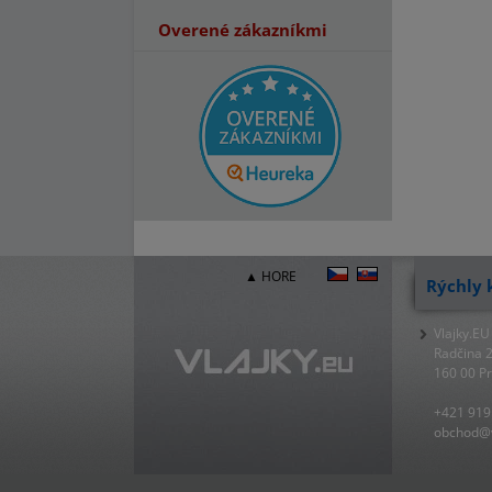
Overené zákazníkmi
▲ HORE
Rýchly 
Vlajky.EU
Radčina 
160 00 P
+421 919
obchod@v