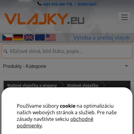
+421 919 296 778
|
KONTAKT
Produkty - Kategorie
Stolové vlajočky a stojany
Stolové vlajočky
Austrália a Oceánia
Používame súbory
cookie
na optimalizáciu
Feder. štáty Mikronézie
našich webových stránok a služieb. Pre naše
zásady navštívte sekciu
obchodné
podmienky
.