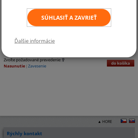
SÚHLASIŤ A ZAVRIEŤ
Kategórie:
Austrália a Oceánia
Ďalšie informácie
€3,71 bez DPH
€4,56 vr. DPH
ks
11
×
16 cm
(DPH 23%)
Zvoľte požadované prevedenie:
do košíka
Nasunutie
Zavesenie
▲ HORE
Rýchly kontakt