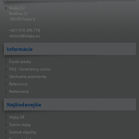
Vlajky.EU
Radčina 22
160 00 Praha 6
+421 919 296 778
obchod@vlajky.eu
Informácie
Časté otázky
FAQ - Generátory ozónu
Obchodné podmienky
Referencie
Reklamacie
Najžiadanejšie
Vlajky SR
Štátne vlajky
Stolové vlajočky