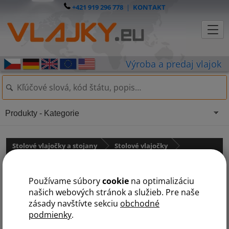
+421 919 296 778
|
KONTAKT
Produkty - Kategorie
Stolové vlajočky a stojany
Stolové vlajočky
Južná Amerika
Používame súbory
cookie
na optimalizáciu
Guyana
našich webových stránok a služieb. Pre naše
zásady navštívte sekciu
obchodné
podmienky
.