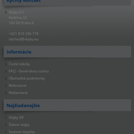
Rýchly kontakt
Vlajky.EU
Radčina 22
160 00 Praha 6
+421 919 296 778
obchod@vlajky.eu
Informácie
Časté otázky
FAQ - Generátory ozónu
Obchodné podmienky
Referencie
Reklamacie
Najžiadanejšie
Vlajky SR
Štátne vlajky
Stolové vlajočky