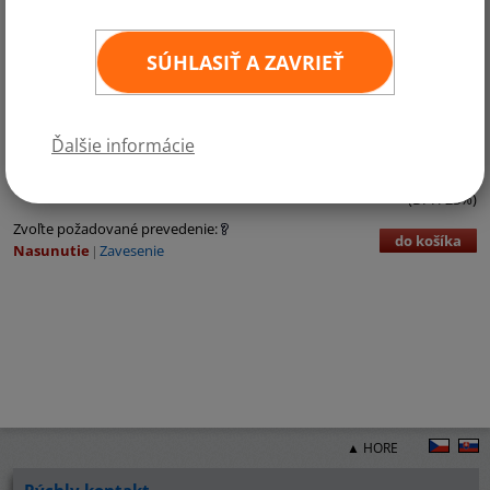
SÚHLASIŤ A ZAVRIEŤ
Kategórie:
Južná Amerika
Ďalšie informácie
€3,71 bez DPH
€4,56 vr. DPH
ks
11
×
16 cm
(DPH 23%)
Zvoľte požadované prevedenie:
do košíka
Nasunutie
Zavesenie
▲ HORE