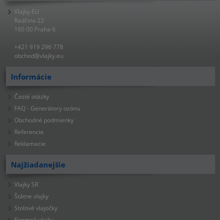
Vlajky.EU
Radčina 22
160 00 Praha 6
+421 919 296 778
obchod@vlajky.eu
Informácie
Časté otázky
FAQ - Generátory ozónu
Obchodné podmienky
Referencie
Reklamacie
Najžiadanejšie
Vlajky SR
Štátne vlajky
Stolové vlajočky
Firemné vlajky