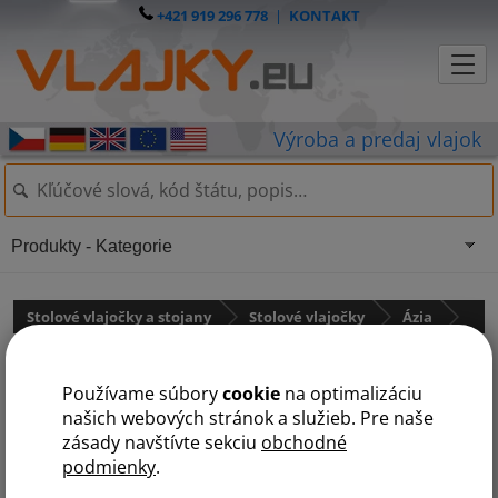
+421 919 296 778
|
KONTAKT
Produkty - Kategorie
Stolové vlajočky a stojany
Stolové vlajočky
Ázia
Irak
Používame súbory
cookie
na optimalizáciu
našich webových stránok a služieb. Pre naše
zásady navštívte sekciu
obchodné
podmienky
.