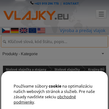
+421 919 296 778
|
KONTAKT
Produkty - Kategorie
Stolové vlajočky a stojany
Stolové vlajočky
Krajiny EÚ
Stolová vlajočka Írska
Používame súbory
cookie
na optimalizáciu
našich webových stránok a služieb. Pre naše
zásady navštívte sekciu
obchodné
podmienky
.