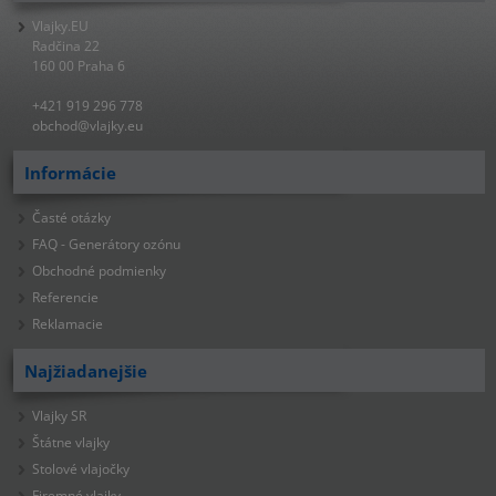
Vlajky.EU
Radčina 22
160 00 Praha 6
+421 919 296 778
obchod@vlajky.eu
Informácie
Časté otázky
FAQ - Generátory ozónu
Obchodné podmienky
Referencie
Reklamacie
Najžiadanejšie
Vlajky SR
Štátne vlajky
Stolové vlajočky
Firemné vlajky