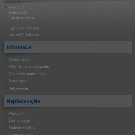
Vlajky.EU
Radčina 22
160 00 Praha 6
+421 919 296 778
obchod@vlajky.eu
Informácie
Časté otázky
FAQ - Generátory ozónu
Obchodné podmienky
Referencie
Reklamacie
Najžiadanejšie
Vlajky SR
Štátne vlajky
Stolové vlajočky
Firemné vlajky