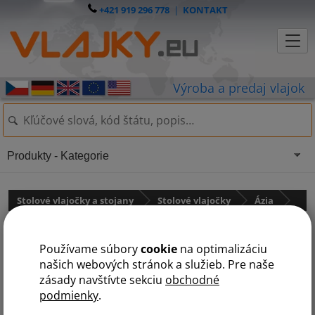
+421 919 296 778
|
KONTAKT
Produkty - Kategorie
Stolové vlajočky a stojany
Stolové vlajočky
Ázia
Kazachstan
Používame súbory
cookie
na optimalizáciu
našich webových stránok a služieb. Pre naše
zásady navštívte sekciu
obchodné
podmienky
.