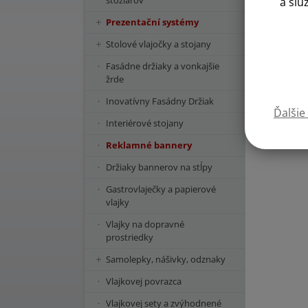
stožiarov
a slu
Prezentační systémy
Stolové vlajočky a stojany
Fasádne držiaky a vonkajšie
žrde
Inovatívny Fasádny Držiak
Ďalšie
Interiérové stojany
Reklamné bannery
Držiaky bannerov na stĺpy
Gastrovlaječky a papierové
vlajky
Vlajky na dopravné
prostriedky
Samolepky, nášivky, odznaky
Vlajkovej povrazca
Vlajkovej sety a zvýhodnené