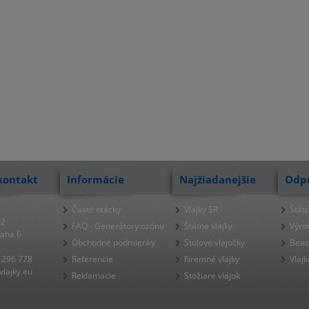
kontakt
Informácie
Najžiadanejšie
Odp
Časté otázky
Vlajky SR
Štátn
22
FAQ - Generátory ozónu
Štátne vlajky
Výro
raha 6
Obchodné podmienky
Stolové vlajočky
Beac
 296 778
Referencie
Firemné vlajky
Vlajk
lajky.eu
Reklamacie
Stožiare vlajok