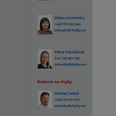
Olena Iurchenko
+420 731 822 844
zakazky@vlajky.eu
Petra Patočková
Tel: 720 551 155
zakazky@vlajky.eu
Stožiare na vlajky
Ondřej Feduň
+420 731 811 811
zakazky@vlajky.eu