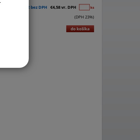
.
€3,72 bez DPH
€4,58 vr. DPH
ks
(DPH 23%)
do košíka