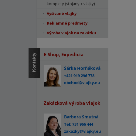
komplety (stojany + vlajky)
Vyšívané vlajky
Reklamné predmety
Výroba vlajok na zakázku
E-Shop, Expedícia
Šárka Horňáková
+421 919 296 778
obchod@vlajky.eu
Zakázková výroba vlajok
Barbora Smutná
Tel: 731 966 444
zakazky@vlajky.eu