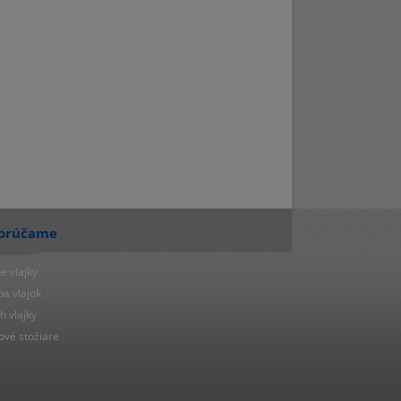
orúčame
e vlajky
ba vlajok
h vlajky
ové stožiare