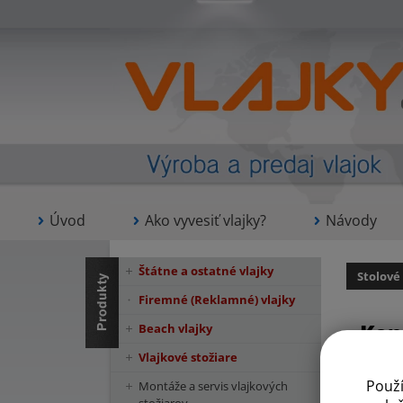
Úvod
Ako vyvesiť vlajky?
Návody
Štátne a ostatné vlajky
Stolové
Firemné (Reklamné) vlajky
Kon
Beach vlajky
Vlajkové stožiare
Použ
Montáže a servis vlajkových