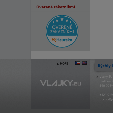
Overené zákazníkmi
▲ HORE
Rýchly 
Vlajky.EU
Radčina 
160 00 P
+421 919
obchod@v