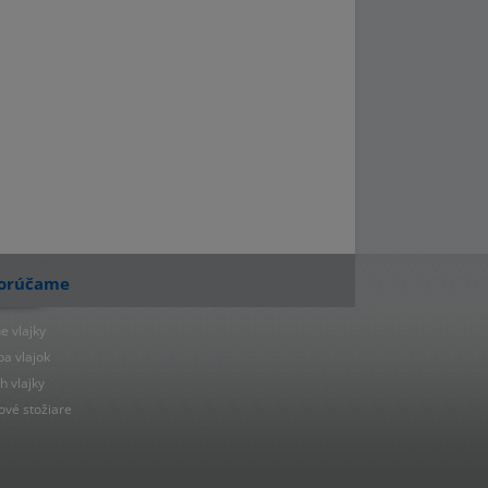
orúčame
e vlajky
ba vlajok
h vlajky
ové stožiare