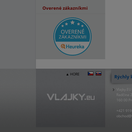
Overené zákazníkmi
▲ HORE
Rýchly 
Vlajky.EU
Radčina 
160 00 P
+421 919
obchod@v