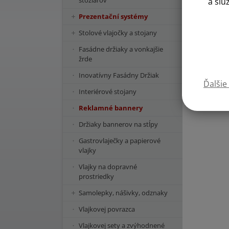
stožiarov
a slu
Prezentační systémy
Stolové vlajočky a stojany
Fasádne držiaky a vonkajšie
žrde
Inovatívny Fasádny Držiak
Ďalšie
Interiérové stojany
Reklamné bannery
Držiaky bannerov na stĺpy
Gastrovlaječky a papierové
vlajky
Vlajky na dopravné
prostriedky
Samolepky, nášivky, odznaky
Vlajkovej povrazca
Vlajkovej sety a zvýhodnené