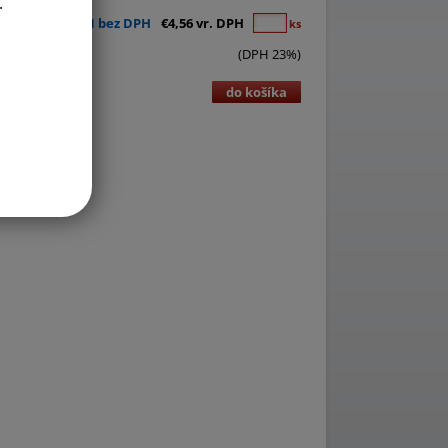
.
€3,71 bez DPH
€4,56 vr. DPH
ks
(DPH 23%)
do košíka