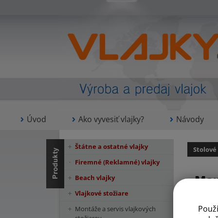
Úvod
Ako vyvesiť vlajky?
Návody
Štátne a ostatné vlajky
Stolové
Firemné (Reklamné) vlajky
Mar
Beach vlajky
Vlajkové stožiare
Použ
Montáže a servis vlajkových