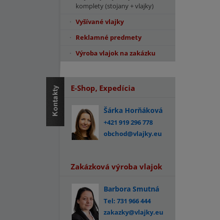
komplety (stojany + vlajky)
Vyšívané vlajky
Reklamné predmety
Výroba vlajok na zakázku
E-Shop, Expedícia
Šárka Horňáková
+421 919 296 778
obchod@vlajky.eu
Zakázková výroba vlajok
Barbora Smutná
Tel: 731 966 444
zakazky@vlajky.eu