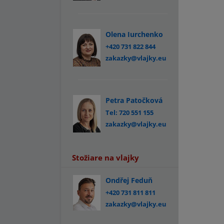
Olena Iurchenko
+420 731 822 844
zakazky@vlajky.eu
Petra Patočková
Tel: 720 551 155
zakazky@vlajky.eu
Stožiare na vlajky
Ondřej Feduň
+420 731 811 811
zakazky@vlajky.eu