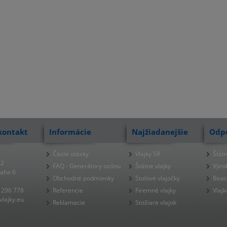
kontakt
Informácie
Najžiadanejšie
Odp
Časté otázky
Vlajky SR
Štátn
22
FAQ - Generátory ozónu
Štátne vlajky
Výro
raha 6
Obchodné podmienky
Stolové vlajočky
Beac
 296 778
Referencie
Firemné vlajky
Vlajk
lajky.eu
Reklamacie
Stožiare vlajok