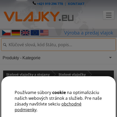
+421 919 296 778
|
KONTAKT
Produkty - Kategorie
Stolové vlajočky a stojany
Stolové vlajočky
Krajiny NATO
Používame súbory
cookie
na optimalizáciu
Stolová vlajočka NATO
našich webových stránok a služieb. Pre naše
zásady navštívte sekciu
obchodné
podmienky
.