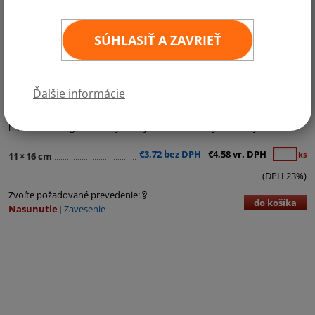
SÚHLASIŤ A ZAVRIEŤ
Kategórie:
Stolové vlajočky
,
Krajiny NATO
Ďalšie informácie
Stolné vlajočka NATO z PES saténového hodvábu Satinette o
hmotnosti 220g/m2, dávajúci vlajočkám nádherný saténový lesk.
€3,72 bez DPH
€4,58 vr. DPH
ks
11
×
16 cm
(DPH 23%)
Zvoľte požadované prevedenie:
do košíka
Nasunutie
Zavesenie