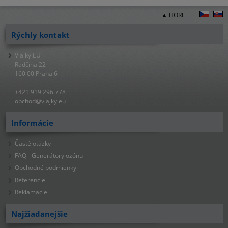
▲ HORE
Rýchly kontakt
Vlajky.EU
Radčina 22
160 00 Praha 6
+421 919 296 778
obchod@vlajky.eu
Informácie
Časté otázky
FAQ - Generátory ozónu
Obchodné podmienky
Referencie
Reklamacie
Najžiadanejšie