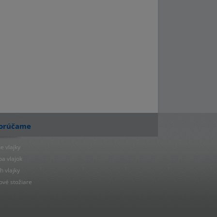
orúčame
e vlajky
ba vlajok
h vlajky
ové stožiare