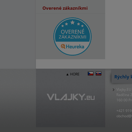
Overené zákazníkmi
▲ HORE
Rýchly 
Vlajky.EU
Radčina 
160 00 P
+421 919
obchod@v