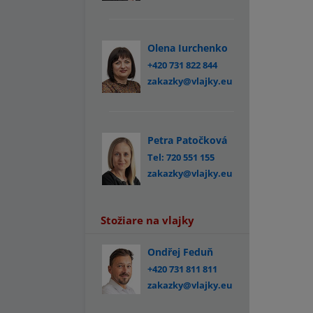
Olena Iurchenko
+420 731 822 844
zakazky@vlajky.eu
Petra Patočková
Tel: 720 551 155
zakazky@vlajky.eu
Stožiare na vlajky
Ondřej Feduň
+420 731 811 811
zakazky@vlajky.eu