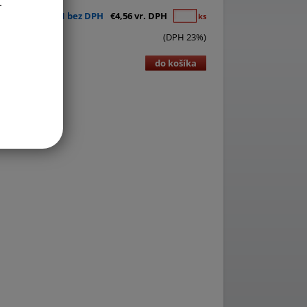
.
€3,71 bez DPH
€4,56 vr. DPH
ks
(DPH 23%)
do košíka