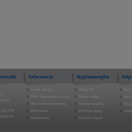
kontakt
Informácie
Najžiadanejšie
Odp
Časté otázky
Vlajky SR
Štátn
22
FAQ - Generátory ozónu
Štátne vlajky
Výro
raha 6
Obchodné podmienky
Stolové vlajočky
Beac
 296 778
Referencie
Firemné vlajky
Vlajk
lajky.eu
Reklamacie
Stožiare vlajok