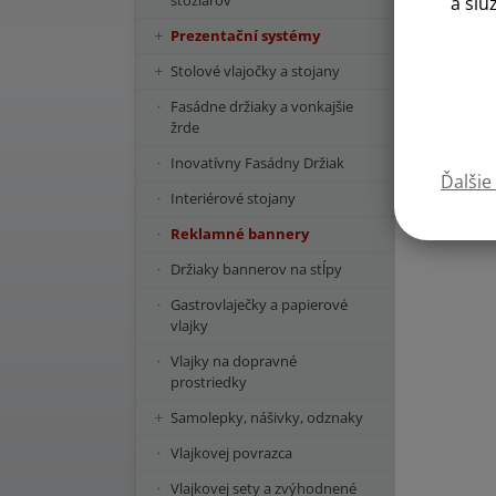
stožiarov
a slu
Prezentační systémy
Stolové vlajočky a stojany
Fasádne držiaky a vonkajšie
žrde
Inovatívny Fasádny Držiak
Ďalšie
Interiérové stojany
Reklamné bannery
Držiaky bannerov na stĺpy
Gastrovlaječky a papierové
vlajky
Vlajky na dopravné
prostriedky
Samolepky, nášivky, odznaky
Vlajkovej povrazca
Vlajkovej sety a zvýhodnené