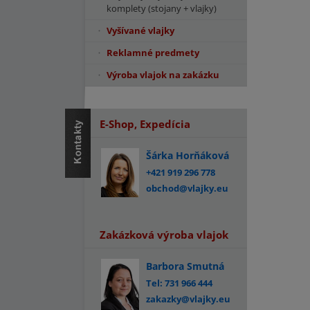
komplety (stojany + vlajky)
Vyšívané vlajky
Reklamné predmety
Výroba vlajok na zakázku
E-Shop, Expedícia
Šárka Horňáková
+421 919 296 778
obchod@vlajky.eu
Zakázková výroba vlajok
Barbora Smutná
Tel: 731 966 444
zakazky@vlajky.eu