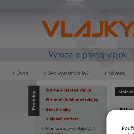
Úvod
Ako vyvesiť vlajky?
Návody
Štátne a ostatné vlajky
Stolové
Firemné (Reklamné) vlajky
Nig
Beach vlajky
Vlajkové stožiare
Použ
Montáže a servis vlajkových