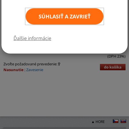
SÚHLASIŤ A ZAVRIEŤ
Kategórie:
Austrália a Oceánia
Ďalšie informácie
€3,72 bez DPH
€4,58 vr. DPH
ks
11
×
16 cm
(DPH 23%)
Zvoľte požadované prevedenie:
do košíka
Nasunutie
Zavesenie
▲ HORE