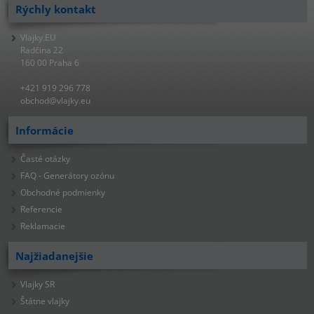
Rýchly kontakt
Vlajky.EU
Radčina 22
160 00 Praha 6
+421 919 296 778
obchod@vlajky.eu
Informácie
Časté otázky
FAQ - Generátory ozónu
Obchodné podmienky
Referencie
Reklamacie
Najžiadanejšie
Vlajky SR
Štátne vlajky