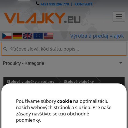
+421 919 296 778
|
KONTAKT
Produkty - Kategorie
Stolové vlajočky a stojany
Stolové vlajočky
Austrália a Oceánia
Používame súbory
cookie
na optimalizáciu
Nový Zéland
našich webových stránok a služieb. Pre naše
zásady navštívte sekciu
obchodné
podmienky
.