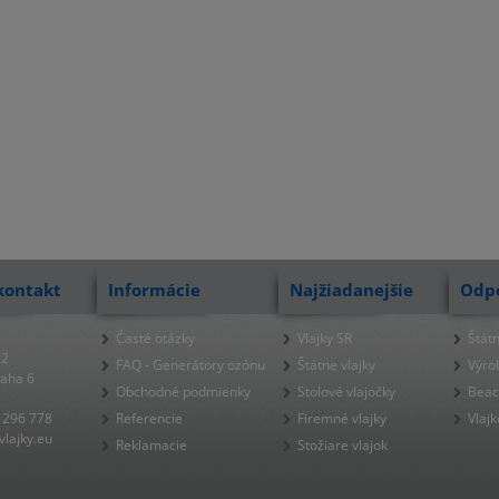
kontakt
Informácie
Najžiadanejšie
Odp
Časté otázky
Vlajky SR
Štátn
22
FAQ - Generátory ozónu
Štátne vlajky
Výro
raha 6
Obchodné podmienky
Stolové vlajočky
Beac
 296 778
Referencie
Firemné vlajky
Vlajk
lajky.eu
Reklamacie
Stožiare vlajok