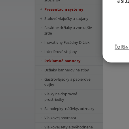
stožiarov
a slu
Prezentační systémy
Stolové vlajočky a stojany
Fasádne držiaky a vonkajšie
žrde
Inovatívny Fasádny Držiak
Ďalšie
Interiérové stojany
Reklamné bannery
Držiaky bannerov na stĺpy
Gastrovlaječky a papierové
vlajky
Vlajky na dopravné
prostriedky
Samolepky, nášivky, odznaky
Vlajkovej povrazca
Vlajkovej sety a zvýhodnené