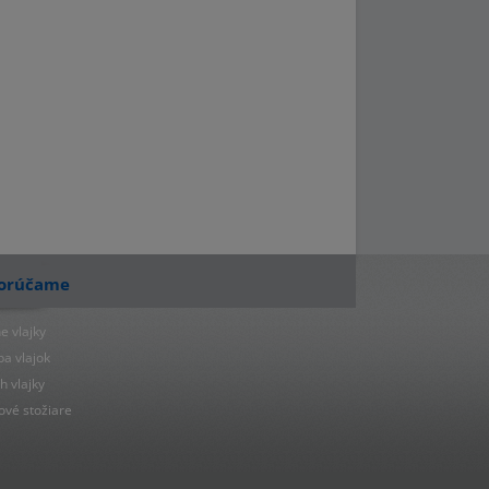
orúčame
e vlajky
ba vlajok
h vlajky
ové stožiare