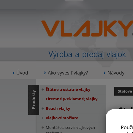
Úvod
Ako vyvesiť vlajky?
Návody
Štátne a ostatné vlajky
Stolové
Firemné (Reklamné) vlajky
Sto
Beach vlajky
Vlajkové stožiare
Použ
Montáže a servis vlajkových