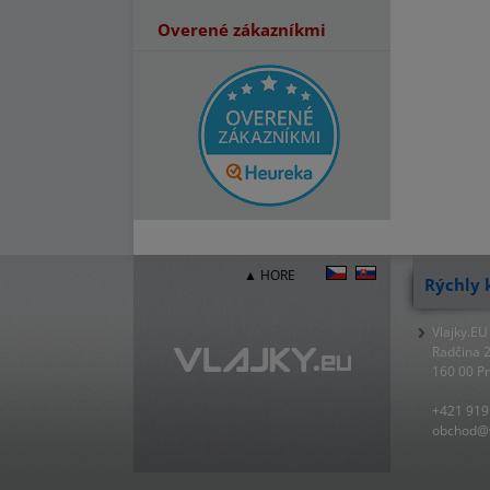
Overené zákazníkmi
▲ HORE
Rýchly 
Vlajky.EU
Radčina 
160 00 P
+421 919
obchod@v