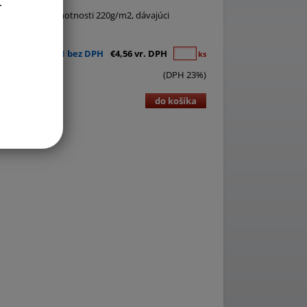
.
 Satinette o hmotnosti 220g/m2, dávajúci
€3,71 bez DPH
€4,56 vr. DPH
ks
(DPH 23%)
do košíka