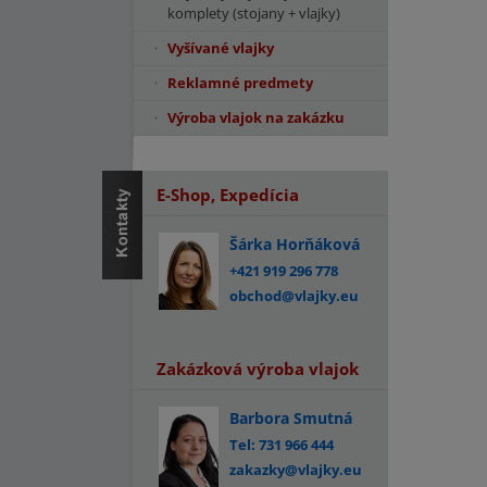
komplety (stojany + vlajky)
Vyšívané vlajky
Reklamné predmety
Výroba vlajok na zakázku
E-Shop, Expedícia
Šárka Horňáková
+421 919 296 778
obchod@vlajky.eu
Zakázková výroba vlajok
Barbora Smutná
Tel: 731 966 444
zakazky@vlajky.eu