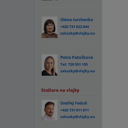
Olena Iurchenko
+420 731 822 844
zakazky@vlajky.eu
Petra Patočková
Tel: 720 551 155
zakazky@vlajky.eu
Stožiare na vlajky
Ondřej Feduň
+420 731 811 811
zakazky@vlajky.eu