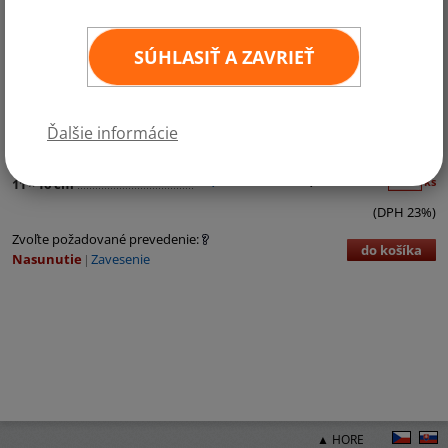
SÚHLASIŤ A ZAVRIEŤ
Ďalšie informácie
Kategórie:
Austrália a Oceánia
€3,72 bez DPH
€4,58 vr. DPH
ks
11
×
16 cm
(DPH 23%)
Zvoľte požadované prevedenie:
do košíka
Nasunutie
Zavesenie
▲ HORE