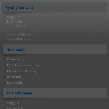
Rýchly kontakt
Vlajky.EU
Radčina 22
160 00 Praha 6
+421 919 296 778
obchod@vlajky.eu
Informácie
Časté otázky
FAQ - Generátory ozónu
Obchodné podmienky
Referencie
Reklamacie
Najžiadanejšie
Vlajky SR
Štátne vlajky