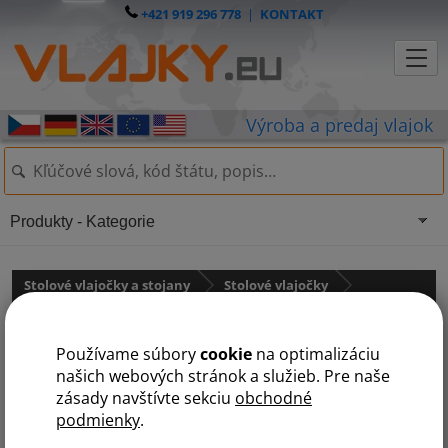
+421 919 296 778
|
KONTAKT
Produkty - Kategorie
Stolové vlajočky a stojany
Stolové vlajočky
Austrália a Oceánia
Používame súbory
cookie
na optimalizáciu
Papua - Nová Guinea
našich webových stránok a služieb. Pre naše
zásady navštívte sekciu
obchodné
podmienky
.