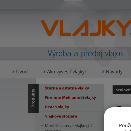
Úvod
Ako vyvesiť vlajky?
Návody
Štátne a ostatné vlajky
Stolové
Firemné (Reklamné) vlajky
Par
Beach vlajky
Vlajkové stožiare
Použ
Montáže a servis vlajkových