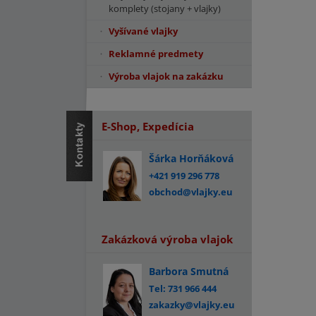
komplety (stojany + vlajky)
Vyšívané vlajky
Reklamné predmety
Výroba vlajok na zakázku
E-Shop, Expedícia
Šárka Horňáková
+421 919 296 778
obchod@vlajky.eu
Zakázková výroba vlajok
Barbora Smutná
Tel: 731 966 444
zakazky@vlajky.eu