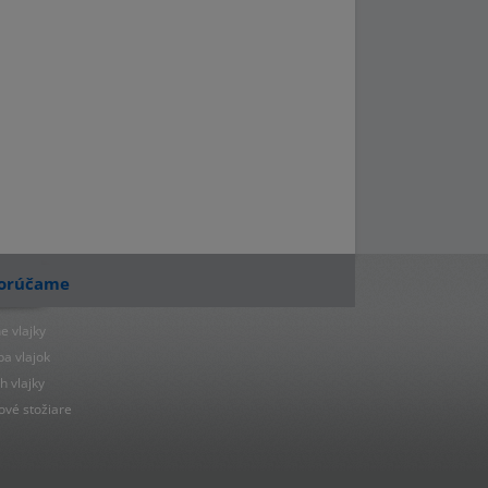
orúčame
e vlajky
ba vlajok
h vlajky
ové stožiare