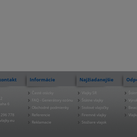
kontakt
Informácie
Najžiadanejšie
Odp
Časté otázky
Vlajky SR
Štátn
22
FAQ - Generátory ozónu
Štátne vlajky
Výro
raha 6
Obchodné podmienky
Stolové vlajočky
Beac
 296 778
Referencie
Firemné vlajky
Vlajk
lajky.eu
Reklamacie
Stožiare vlajok