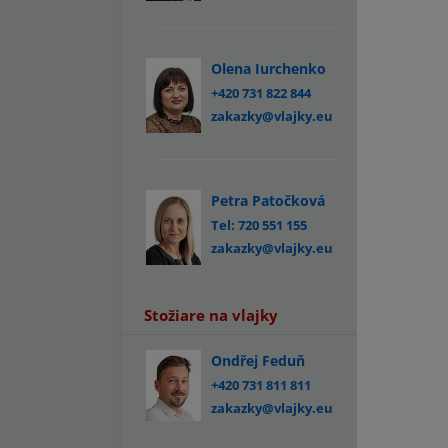
Olena Iurchenko
+420 731 822 844
zakazky@vlajky.eu
Petra Patočková
Tel: 720 551 155
zakazky@vlajky.eu
Stožiare na vlajky
Ondřej Feduň
+420 731 811 811
zakazky@vlajky.eu