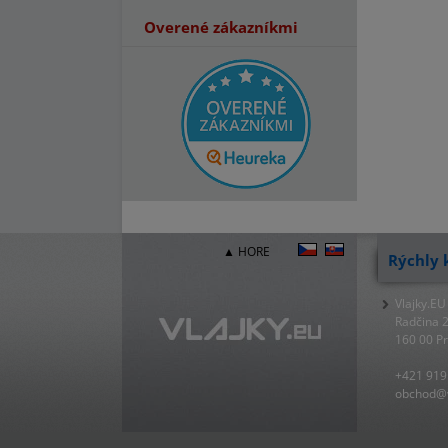
Overené zákazníkmi
▲ HORE
Rýchly 
Vlajky.EU
Radčina 
160 00 P
+421 919
obchod@v