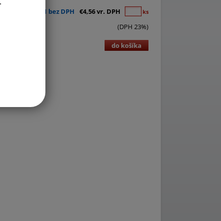
.
€3,71 bez DPH
€4,56 vr. DPH
ks
(DPH 23%)
do košíka