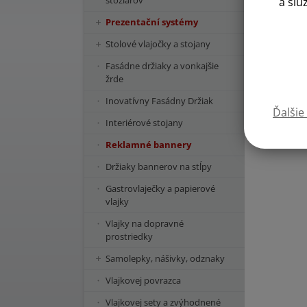
stožiarov
a slu
Prezentační systémy
Stolové vlajočky a stojany
Fasádne držiaky a vonkajšie
žrde
Inovatívny Fasádny Držiak
Ďalšie
Interiérové stojany
Reklamné bannery
Držiaky bannerov na stĺpy
Gastrovlaječky a papierové
vlajky
Vlajky na dopravné
prostriedky
Samolepky, nášivky, odznaky
Vlajkovej povrazca
Vlajkovej sety a zvýhodnené