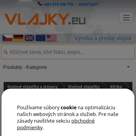
+421 919 296 778
|
KONTAKT
Produkty - Kategorie
Stolové vlajočky a stojany
Stolové vlajočky
Afrika
Sv Tomáš a Princ. ostr.
Používame súbory
cookie
na optimalizáciu
našich webových stránok a služieb. Pre naše
zásady navštívte sekciu
obchodné
podmienky
.