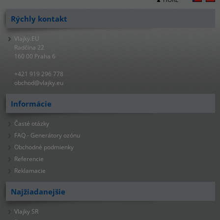
Rýchly kontakt
Vlajky.EU
Radčina 22
160 00 Praha 6
+421 919 296 778
obchod@vlajky.eu
Informácie
Časté otázky
FAQ - Generátory ozónu
Obchodné podmienky
Referencie
Reklamacie
Najžiadanejšie
Vlajky SR