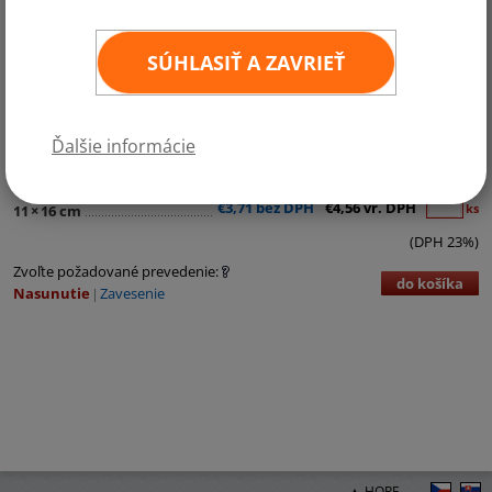
SÚHLASIŤ A ZAVRIEŤ
Kategórie:
Afrika
Ďalšie informácie
Stolné vlajočka z PES saténového hodvábu Satinette o hmotnosti
220g/m2, dávajúci vlajočkám nádherný saténový lesk.
€3,71 bez DPH
€4,56 vr. DPH
ks
11
×
16 cm
(DPH 23%)
Zvoľte požadované prevedenie:
do košíka
Nasunutie
Zavesenie
▲ HORE