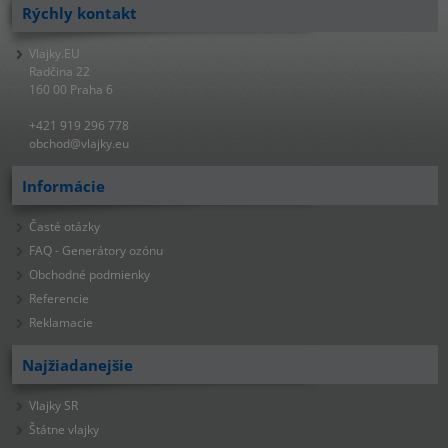
Rýchly kontakt
Vlajky.EU
Radčina 22
160 00 Praha 6
+421 919 296 778
obchod@vlajky.eu
Informácie
Časté otázky
FAQ - Generátory ozónu
Obchodné podmienky
Referencie
Reklamacie
Najžiadanejšie
Vlajky SR
Štátne vlajky