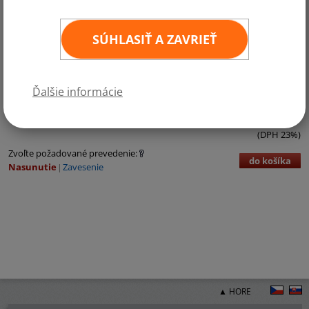
SÚHLASIŤ A ZAVRIEŤ
Kategórie:
Európa
,
Krajiny EÚ
,
Krajiny NATO
Ďalšie informácie
€3,71 bez DPH
€4,56 vr. DPH
ks
11
×
16 cm
(DPH 23%)
Zvoľte požadované prevedenie:
do košíka
Nasunutie
Zavesenie
▲ HORE