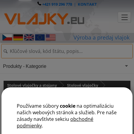
+421 919 296 778
|
KONTAKT
Produkty - Kategorie
Stolové vlajočky a stojany
Stolové vlajočky
Krajiny NATO
Používame súbory
cookie
na optimalizáciu
Stolová vlajočka Talianska
našich webových stránok a služieb. Pre naše
zásady navštívte sekciu
obchodné
podmienky
.