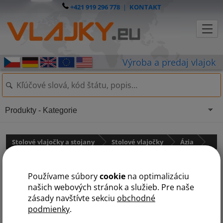
+421 919 296 778
|
KONTAKT
Produkty - Kategorie
Stolové vlajočky a stojany
Stolové vlajočky
Ázia
Thajsko
Používame súbory
cookie
na optimalizáciu
našich webových stránok a služieb. Pre naše
zásady navštívte sekciu
obchodné
podmienky
.