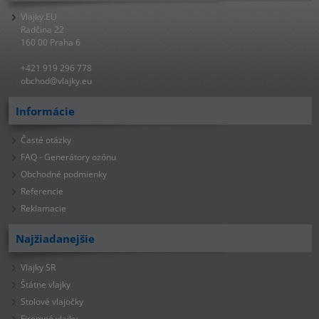
Vlajky.EU
Radčina 22
160 00 Praha 6
+421 919 296 778
obchod@vlajky.eu
Informácie
Časté otázky
FAQ - Generátory ozónu
Obchodné podmienky
Referencie
Reklamacie
Najžiadanejšie
Vlajky SR
Štátne vlajky
Stolové vlajočky
Firemné vlajky