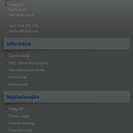
Vlajky.EU
Radčina 22
160 00 Praha 6
+421 919 296 778
obchod@vlajky.eu
Informácie
Časté otázky
FAQ - Generátory ozónu
Obchodné podmienky
Referencie
Reklamacie
Najžiadanejšie
Vlajky SR
Štátne vlajky
Stolové vlajočky
Firemné vlajky