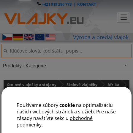
+421 919 296 778
|
KONTAKT
Produkty - Kategorie
Stolové vlajočky a stojany
Stolové vlajočky
Afrika
Togo
Používame súbory
cookie
na optimalizáciu
našich webových stránok a služieb. Pre naše
zásady navštívte sekciu
obchodné
podmienky
.