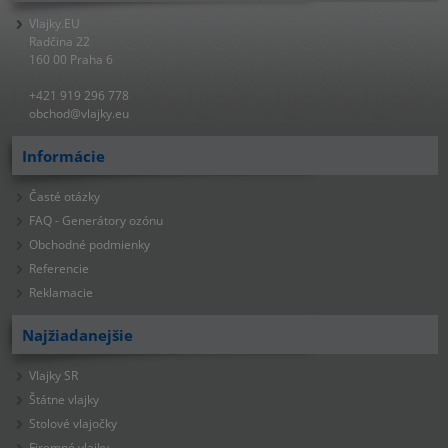
Vlajky.EU
Radčina 22
160 00 Praha 6
+421 919 296 778
obchod@vlajky.eu
Informácie
Časté otázky
FAQ - Generátory ozónu
Obchodné podmienky
Referencie
Reklamacie
Najžiadanejšie
Vlajky SR
Štátne vlajky
Stolové vlajočky
Firemné vlajky