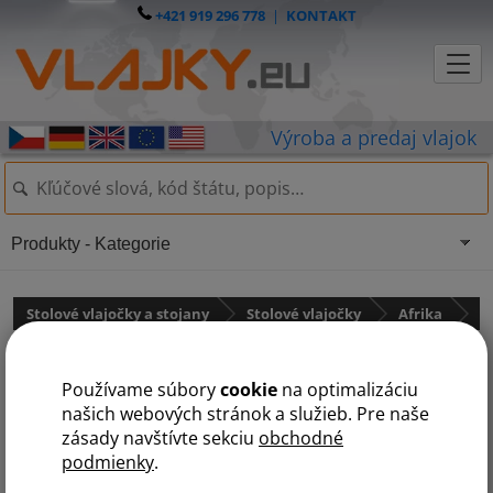
+421 919 296 778
|
KONTAKT
Produkty - Kategorie
Stolové vlajočky a stojany
Stolové vlajočky
Afrika
Zambia
Používame súbory
cookie
na optimalizáciu
našich webových stránok a služieb. Pre naše
zásady navštívte sekciu
obchodné
podmienky
.