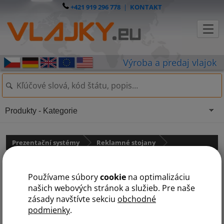
+421 919 296 778
|
KONTAKT
Produkty - Kategorie
Prezentační systémy
Reklamné stojany
A-board LED - A1
Používame súbory
cookie
na optimalizáciu
našich webových stránok a služieb. Pre naše
zásady navštívte sekciu
obchodné
podmienky
.