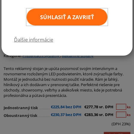
SÚHLASIŤ A ZAVRIEŤ
Ďalšie informácie
Kategórie:
Prezentační systémy
,
Reklamné stojany
Tento reklamný stojan je upúta pozornosť svojim intenzívnym a
rovnomerne rozloženým LED podsvietením, ktoré zvýrazňuje farby.
Montáž je jednoduchá bez nutnosti použiť náradie. Rám je ľahký,
hliníkový a ich dodávam v prenosnej taške. Perfektné riešenie pre
obchody, showroomy, veľtrhy a akékoľvek miesto, kde je potrebná
profesionálna a pútavá prezentácia.
€225,84 bez DPH
€277,78 vr. DPH
ks
Jednostranný tisk
€230,37 bez DPH
€283,36 vr. DPH
ks
Oboustranný tisk
(DPH 23%)