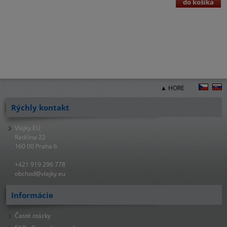
do košíka
▲ HORE
Rýchly kontakt
Vlajky.EU
Radčina 22
160 00 Praha 6
+421 919 296 778
obchod@vlajky.eu
Informácie
Časté otázky