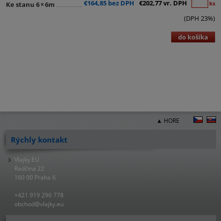
€164,85 bez DPH
€202,77 vr. DPH
ks
Ke stanu 6
×
6m
(DPH 23%)
do košíka
▲ HORE
Rýchly kontakt
Vlajky.EU
Radčina 22
160 00 Praha 6
+421 919 296 778
obchod@vlajky.eu