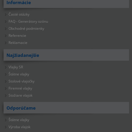
Informácie
Časté otázky
FAQ - Generátory ozónu
Obchodné podmienky
Referencie
Reklamacie
Najžiadanejšie
Vlajky SR
Štátne vlajky
Stolové vlajočky
Firemné vlajky
Stožiare vlajok
Odporúčame
Štátne vlajky
Výroba vlajok