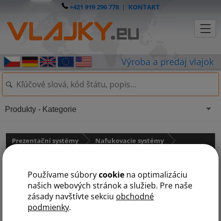
+421 919 296 778
|
KONTAKT
Produkty - Kategorie
Prezentační systémy
Nafukovacie systémy
Příslušenství k nafukovacím produktům
Používame súbory
cookie
na optimalizáciu
Polobočnice bez potlače - s
našich webových stránok a služieb. Pre naše
zásady navštívte sekciu
obchodné
oknom
podmienky
.