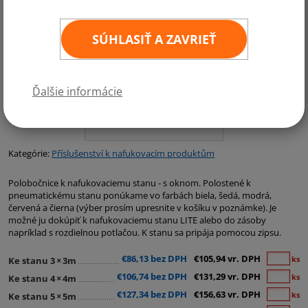
SÚHLASIŤ A ZAVRIEŤ
Ďalšie informácie
Kategórie:
Příslušenství k nafukovacím produktům
Polobočnice k nafukovaciemu stanu - s oknom. Polostené k
pneumatickému stanu ponúkame vo farbách biela, šedá, modrá,
červená a čierna (výber prosím upresnite v košíku v poznámke). Je
možné ju dokúpiť k nafukovaciemu stanu LITE alebo do zásoby
napríklad s rozdielnou potlačou. K stanu sa pripája pomocou zipsu.
€86,13 bez DPH
€105,94 vr. DPH
ks
Ke stanu 3
×
3m
€106,74 bez DPH
€131,29 vr. DPH
ks
Ke stanu 4
×
4m
€127,34 bez DPH
€156,63 vr. DPH
ks
Ke stanu 5
×
5m