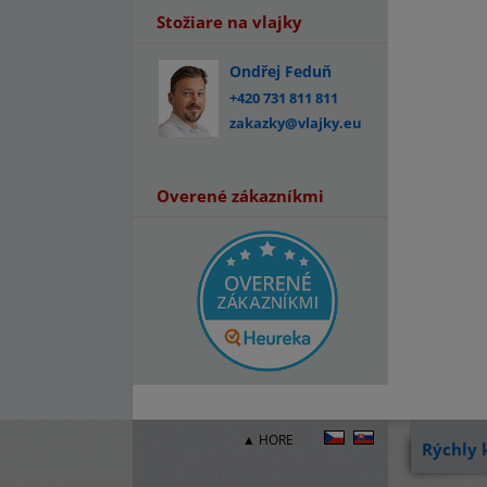
Stožiare na vlajky
Ondřej Feduň
+420 731 811 811
zakazky@vlajky.eu
Overené zákazníkmi
▲ HORE
Rýchly 