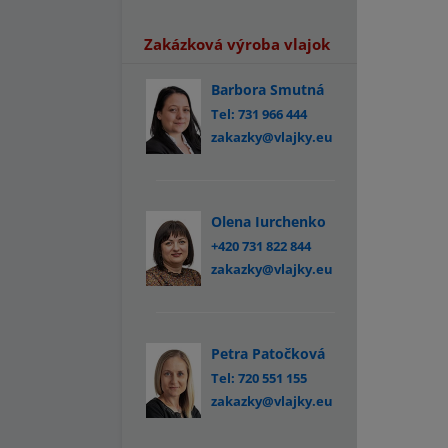
Zakázková výroba vlajok
Barbora Smutná
Tel: 731 966 444
zakazky@vlajky.eu
Olena Iurchenko
+420 731 822 844
zakazky@vlajky.eu
Petra Patočková
Tel: 720 551 155
zakazky@vlajky.eu