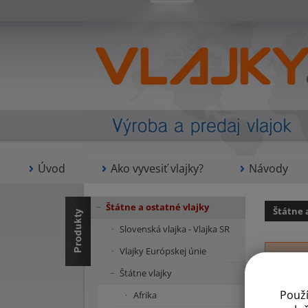
Úvod
Ako vyvesiť vlajky?
Návody
Štátne a ostatné vlajky
Štátne 
Slovenská vlajka - Vlajka SR
Vlajky Európskej únie
Štátne vlajky
Použ
Afrika