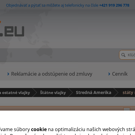
Objednávať a pýtať sa môžete aj telefonicky na čísle
+421 919 296 778
Reklamácie a odstúpenie od zmluvy
Cenník
a ostatné vlajky
Štátne vlajky
Stredná Amerika
státy 
A
B
D
G
H
J
K
N
P
S
ívame súbory
cookie
na optimalizáciu našich webových str
Panama