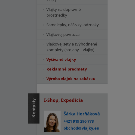
Vlajky na dopravné
prostriedky
Samolepky, nášivky, odznaky
Vlajkovej povrazca
Vlajkovej sety a zvýhodnené
komplety (stojany + vlajky)
Vyšívané vlajky
Reklamné predmety
Výroba vlajok na zakázku
E-Shop, Expedícia
Šárka Horňáková
+421 919 296 778
obchod@vlajky.eu