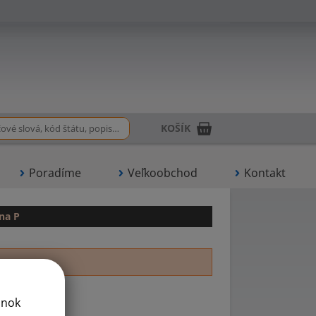
KOŠÍK
Poradíme
Veľkoobchod
Kontakt
na P
ánok