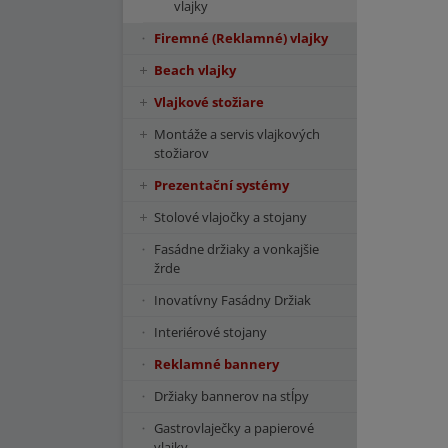
vlajky
Firemné (Reklamné) vlajky
Beach vlajky
Vlajkové stožiare
Montáže a servis vlajkových
stožiarov
Prezentační systémy
Stolové vlajočky a stojany
Fasádne držiaky a vonkajšie
žrde
Inovatívny Fasádny Držiak
Interiérové stojany
Reklamné bannery
Držiaky bannerov na stĺpy
Gastrovlaječky a papierové
vlajky