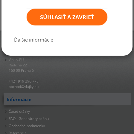
SÚHLASIŤ A ZAVRIEŤ
▲ HORE
Ďalšie informácie
Rýchly kontakt
Vlajky.EU
Radčina 22
160 00 Praha 6
+421 919 296 778
obchod@vlajky.eu
Informácie
Časté otázky
FAQ - Generátory ozónu
Obchodné podmienky
Referencie