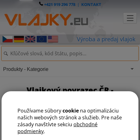
+421 919 296 778
|
KONTAKT
Produkty - Kategorie
Vlajkový povrazec ČR -
trojúhelník
Používame súbory
cookie
na optimalizáciu
našich webových stránok a služieb. Pre naše
zásady navštívte sekciu
obchodné
Tento produkt nie je momentálne dostupný.
podmienky
.